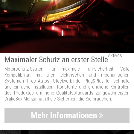
Aktives
Maximaler Schutz an erster Stelle
Motorschutz-System für maximale Fahrsicherheit. Volle
Kompatibilität mit allen elektrischen und mechanischen
Systemen Ihres Autos. Steckverbinder Plug&Play für schnelle
und einfache Installation. Konstante und gründliche Kontrollen
des Produktes um hohe Qualitätsstandards zu gewährleisten
DrakeBox Monza hat all die Sicherheit, die Sie brauchen.
Mehr Informationen