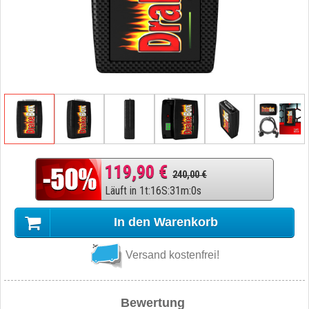
119,90 €
240,00 €
Läuft in
1
t
:
16
S
:
30
m
:
59
s
In den Warenkorb
Versand kostenfrei!
Bewertung