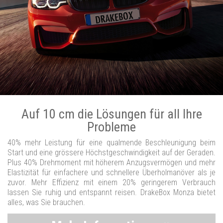
Auf 10 cm die Lösungen für all Ihre
Probleme
40% mehr Leistung für eine qualmende Beschleunigung beim
Start und eine grössere Höchstgeschwindigkeit auf der Geraden.
Plus 40% Drehmoment mit höherem Anzugsvermögen und mehr
Elastizität für einfachere und schnellere Überholmanöver als je
zuvor. Mehr Effizienz mit einem 20% geringerem Verbrauch
lassen Sie ruhig und entspannt reisen. DrakeBox Monza bietet
alles, was Sie brauchen.