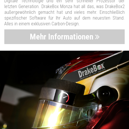
Digitale Technologie und ein sehr schneller Prozessor der
letzten Generation. DrakeBox Monza hat all das, was DrakeBox2
außergewöhnlich gemacht hat und vieles mehr. Einschließlich
spezifischer Software für Ihr Auto auf dem neuesten Stand.
Alles in einem exklusiven Carbon-Design.
Mehr Informationen