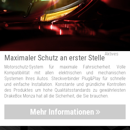
Aktives
Maximaler Schutz an erster Stelle
Motorschutz-System für maximale Fahrsicherheit. Volle
Kompatibilität mit allen elektrischen und mechanischen
Systemen Ihres Autos. Steckverbinder Plug&Play für schnelle
und einfache Installation. Konstante und gründliche Kontrollen
des Produktes um hohe Qualitätsstandards zu gewährleisten
DrakeBox Monza hat all die Sicherheit, die Sie brauchen.
Mehr Informationen