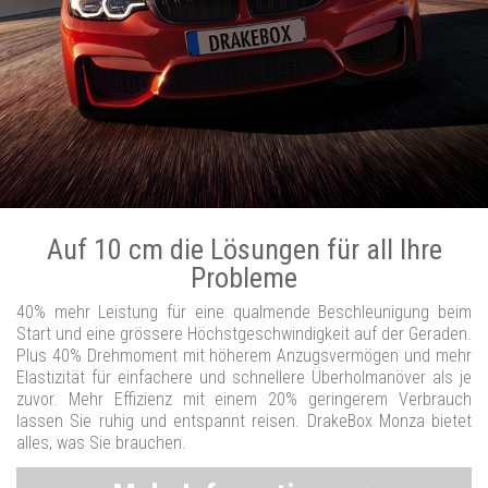
Auf 10 cm die Lösungen für all Ihre
Probleme
40% mehr Leistung für eine qualmende Beschleunigung beim
Start und eine grössere Höchstgeschwindigkeit auf der Geraden.
Plus 40% Drehmoment mit höherem Anzugsvermögen und mehr
Elastizität für einfachere und schnellere Überholmanöver als je
zuvor. Mehr Effizienz mit einem 20% geringerem Verbrauch
lassen Sie ruhig und entspannt reisen. DrakeBox Monza bietet
alles, was Sie brauchen.