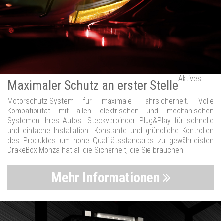
Aktives
Maximaler Schutz an erster Stelle
Motorschutz-System für maximale Fahrsicherheit. Volle
Kompatibilität mit allen elektrischen und mechanischen
Systemen Ihres Autos. Steckverbinder Plug&Play für schnelle
und einfache Installation. Konstante und gründliche Kontrollen
des Produktes um hohe Qualitätsstandards zu gewährleisten
DrakeBox Monza hat all die Sicherheit, die Sie brauchen.
Mehr Informationen