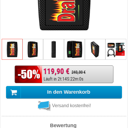
119,90 €
240,00 €
Läuft in
2
t
:
14
S
:
21
m
:
59
s
In den Warenkorb
Versand kostenfrei!
Bewertung