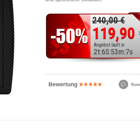
240,00 €
119,90
Angebot läuft in
2
t
:
6
S
:
53
m
:
5
s
Bewertung
Kund