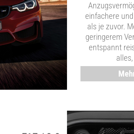
Anzugsvermöge
einfachere und
als je zuvor. 
geringerem Ver
entspannt rei
alles
Mehr