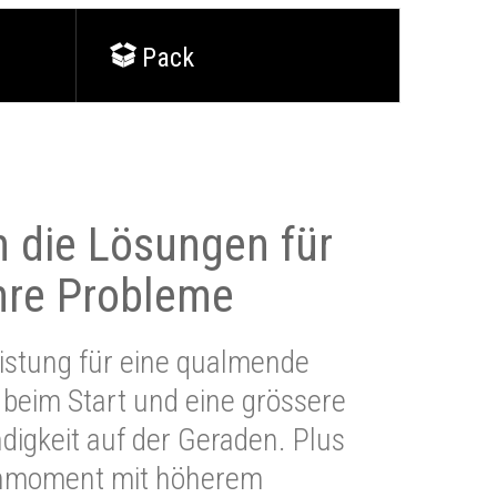
Pack
 die Lösungen für
Ihre Probleme
stung für eine qualmende
beim Start und eine grössere
igkeit auf der Geraden. Plus
hmoment mit höherem