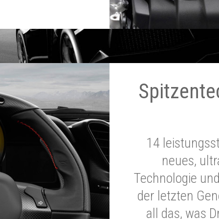
Spitzente
14 leistungss
neues, ultr
Technologie und
der letzten Ge
all das, was 