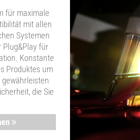
m für maximale
bilität mit allen
schen Systemen
r Plug&Play für
lation. Konstante
es Produktes um
 gewährleisten
cherheit, die Sie
nen