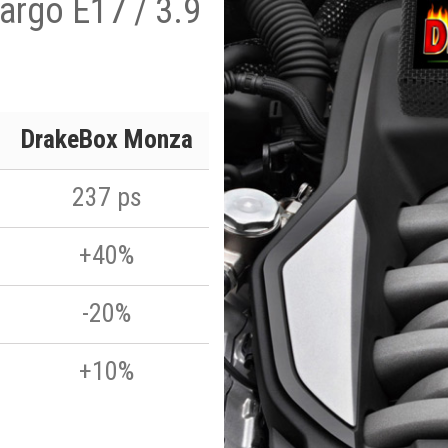
argo E17 / 3.9
DrakeBox Monza
237 ps
+40%
-20%
+10%