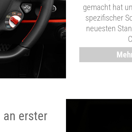
gemacht hat und
spezifischer S
neuesten Stand
C
Mehr
 an erster