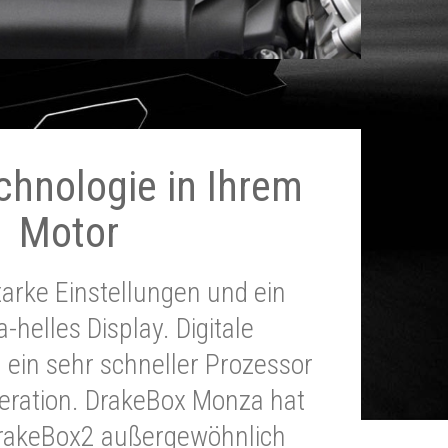
chnologie in Ihrem
Motor
tarke Einstellungen und ein
a-helles Display. Digitale
 ein sehr schneller Prozessor
neration. DrakeBox Monza hat
DrakeBox2 außergewöhnlich