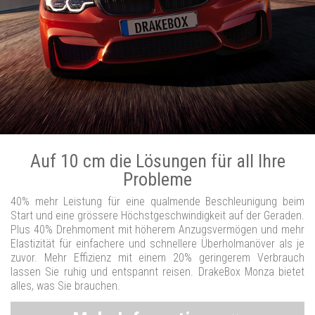
Auf 10 cm die Lösungen für all Ihre
Probleme
40% mehr Leistung für eine qualmende Beschleunigung beim
Start und eine grössere Höchstgeschwindigkeit auf der Geraden.
Plus 40% Drehmoment mit höherem Anzugsvermögen und mehr
Elastizität für einfachere und schnellere Überholmanöver als je
zuvor. Mehr Effizienz mit einem 20% geringerem Verbrauch
lassen Sie ruhig und entspannt reisen. DrakeBox Monza bietet
alles, was Sie brauchen.