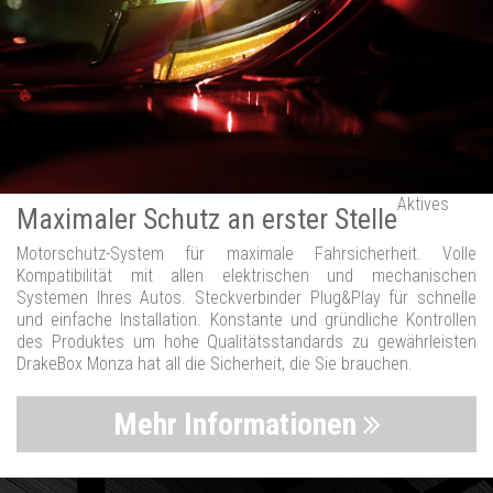
Aktives
Maximaler Schutz an erster Stelle
Motorschutz-System für maximale Fahrsicherheit. Volle
Kompatibilität mit allen elektrischen und mechanischen
Systemen Ihres Autos. Steckverbinder Plug&Play für schnelle
und einfache Installation. Konstante und gründliche Kontrollen
des Produktes um hohe Qualitätsstandards zu gewährleisten
DrakeBox Monza hat all die Sicherheit, die Sie brauchen.
Mehr Informationen