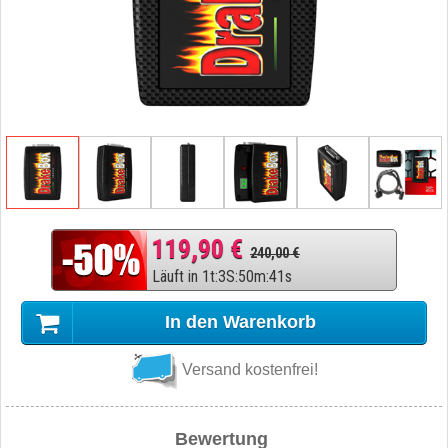
119,90 €
240,00 €
Läuft in
1
t
:
3
S
:
50
m
:
40
s
In den Warenkorb
Versand kostenfrei!
Bewertung