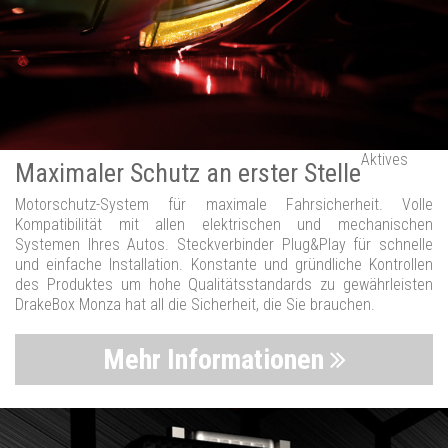
Aktives
Maximaler Schutz an erster Stelle
Motorschutz-System für maximale Fahrsicherheit. Volle
Kompatibilität mit allen elektrischen und mechanischen
Systemen Ihres Autos. Steckverbinder Plug&Play für schnelle
und einfache Installation. Konstante und gründliche Kontrollen
des Produktes um hohe Qualitätsstandards zu gewährleisten
DrakeBox Monza hat all die Sicherheit, die Sie brauchen.
Mehr Informationen