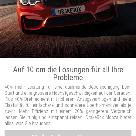
Auf 10 cm die Lösungen für all Ihre
Probleme
40% mehr Leistung für eine qualmende Beschleunigung beim
Start und eine grössere Höchstgeschwindigkeit auf der Geraden.
Plus 40% Drehmoment mit höherem Anzugsvermögen und mehr
Elastizität für einfachere und schnellere Überholmanöver als je
zuvor. Mehr Effizienz mit einem 20% geringerem Verbrauch
lassen Sie ruhig und entspannt reisen. DrakeBox Monza bietet
alles, was Sie brauchen.