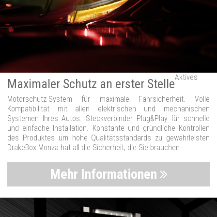
Aktives
Maximaler Schutz an erster Stelle
Motorschutz-System für maximale Fahrsicherheit. Volle
Kompatibilität mit allen elektrischen und mechanischen
Systemen Ihres Autos. Steckverbinder Plug&Play für schnelle
und einfache Installation. Konstante und gründliche Kontrollen
des Produktes um hohe Qualitätsstandards zu gewährleisten
DrakeBox Monza hat all die Sicherheit, die Sie brauchen.
Mehr Informationen