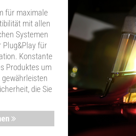
m für maximale
bilität mit allen
schen Systemen
r Plug&Play für
lation. Konstante
es Produktes um
 gewährleisten
cherheit, die Sie
nen