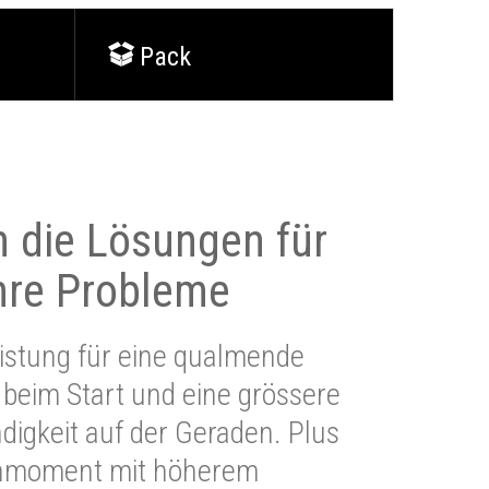
Pack
 die Lösungen für
Ihre Probleme
stung für eine qualmende
beim Start und eine grössere
igkeit auf der Geraden. Plus
hmoment mit höherem