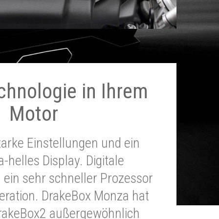
chnologie in Ihrem
Motor
tarke Einstellungen und ein
a-helles Display. Digitale
 ein sehr schneller Prozessor
neration. DrakeBox Monza hat
DrakeBox2 außergewöhnlich