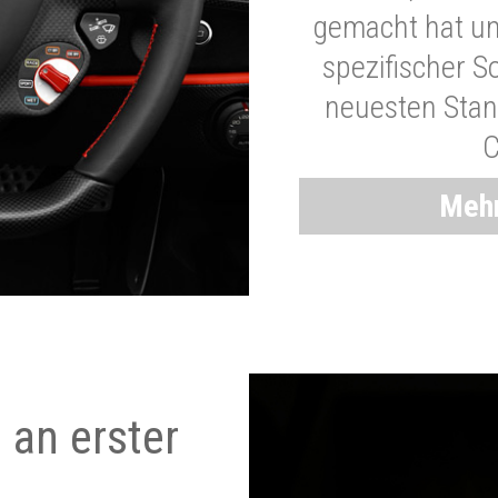
gemacht hat und
spezifischer S
neuesten Stand
C
Mehr
 an erster