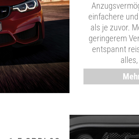
Anzugsvermöge
einfachere und
als je zuvor. 
geringerem Ver
entspannt rei
alles
Mehr