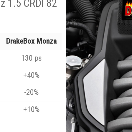
z 1.5 CRDI 82
DrakeBox Monza
130 ps
+40%
-20%
+10%