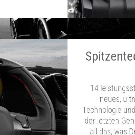
Spitzente
14 leistungss
neues, ultr
Technologie und
der letzten Ge
all das, was 