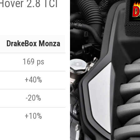
Hover 2.8 TCI
DrakeBox Monza
169 ps
+40%
-20%
+10%