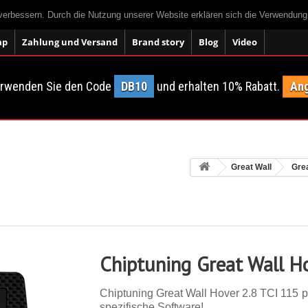
 verbessern. Durch die Nutzung unserer Website erklären sich die Verwendun
ap
Zahlung und Versand
Brand story
Blog
Video
erwenden Sie den Code
DB10
und erhalten 10% Rabatt.
Ang
Great Wall
Gre
Chiptuning Great Wall H
Chiptuning Great Wall Hover 2.8 TCI 115 ps
spezifische Software!