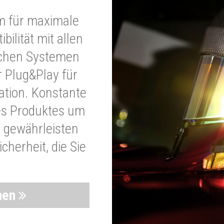
m für maximale
bilität mit allen
schen Systemen
r Plug&Play für
lation. Konstante
es Produktes um
 gewährleisten
cherheit, die Sie
nen