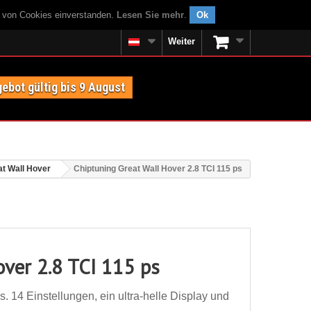
g von Cookies einverstanden.
Lesen Sie mehr
.
Ok
Weiter
ebot gültig bis 9 August
at Wall Hover
Chiptuning Great Wall Hover 2.8 TCI 115 ps
over 2.8 TCI 115 ps
. 14 Einstellungen, ein ultra-helle Display und