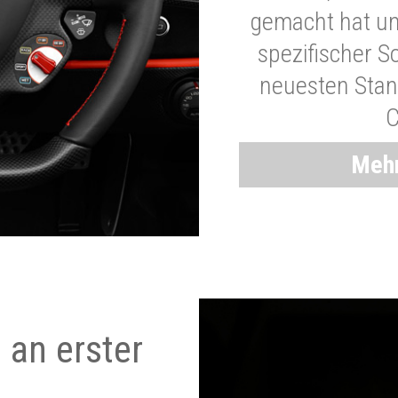
gemacht hat und
spezifischer S
neuesten Stand
C
Mehr
 an erster