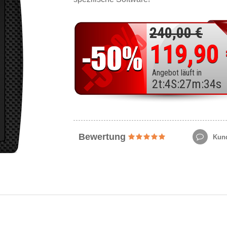
240,00 €
119,90
Angebot läuft in
2
t
:
4
S
:
27
m
:
32
s
Bewertung
Kund