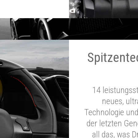
Spitzente
14 leistungss
neues, ultr
Technologie und
der letzten Ge
all das, was 