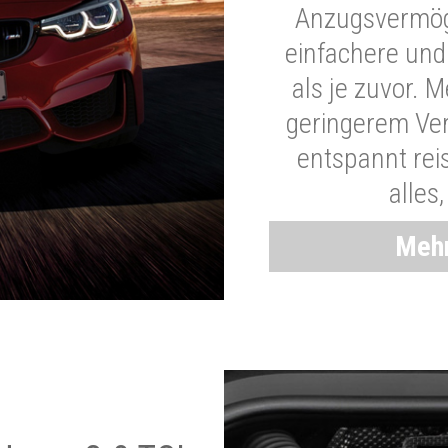
Anzugsvermöge
einfachere und
als je zuvor. 
geringerem Ver
entspannt rei
alles
Mehr