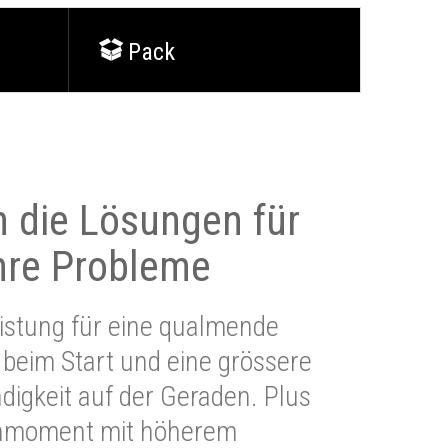
Pack
 die Lösungen für
Ihre Probleme
stung für eine qualmende
beim Start und eine grössere
igkeit auf der Geraden. Plus
hmoment mit höherem