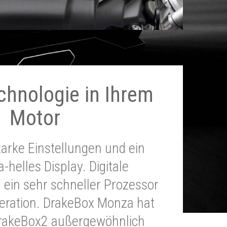
chnologie in Ihrem
Motor
tarke Einstellungen und ein
a-helles Display. Digitale
 ein sehr schneller Prozessor
neration. DrakeBox Monza hat
DrakeBox2 außergewöhnlich