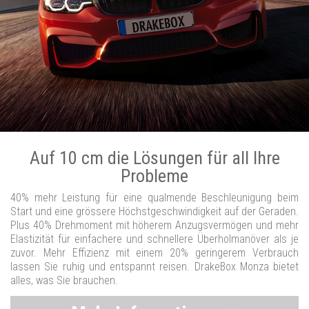
Auf 10 cm die Lösungen für all Ihre
Probleme
40% mehr Leistung für eine qualmende Beschleunigung beim
Start und eine grössere Höchstgeschwindigkeit auf der Geraden.
Plus 40% Drehmoment mit höherem Anzugsvermögen und mehr
Elastizität für einfachere und schnellere Überholmanöver als je
zuvor. Mehr Effizienz mit einem 20% geringerem Verbrauch
lassen Sie ruhig und entspannt reisen. DrakeBox Monza bietet
alles, was Sie brauchen.