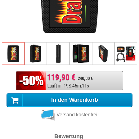
119,90 €
240,00 €
Läuft in
:
19
S
:
46
m
:
10
s
In den Warenkorb
Versand kostenfrei!
Bewertung