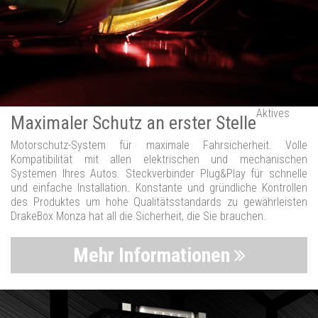
Aktives
Maximaler Schutz an erster Stelle
Motorschutz-System für maximale Fahrsicherheit. Volle
Kompatibilität mit allen elektrischen und mechanischen
Systemen Ihres Autos. Steckverbinder Plug&Play für schnelle
und einfache Installation. Konstante und gründliche Kontrollen
des Produktes um hohe Qualitätsstandards zu gewährleisten
DrakeBox Monza hat all die Sicherheit, die Sie brauchen.
Mehr Informationen