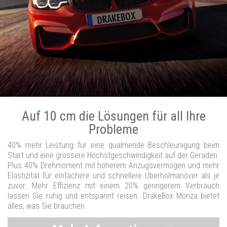
Auf 10 cm die Lösungen für all Ihre
Probleme
40% mehr Leistung für eine qualmende Beschleunigung beim
Start und eine grössere Höchstgeschwindigkeit auf der Geraden.
Plus 40% Drehmoment mit höherem Anzugsvermögen und mehr
Elastizität für einfachere und schnellere Überholmanöver als je
zuvor. Mehr Effizienz mit einem 20% geringerem Verbrauch
lassen Sie ruhig und entspannt reisen. DrakeBox Monza bietet
alles, was Sie brauchen.