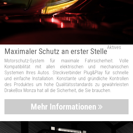
Aktives
Maximaler Schutz an erster Stelle
Motorschutz-System für maximale Fahrsicherheit. Volle
Kompatibilität mit allen elektrischen und mechanischen
Systemen Ihres Autos. Steckverbinder Plug&Play für schnelle
und einfache Installation. Konstante und gründliche Kontrollen
des Produktes um hohe Qualitätsstandards zu gewährleisten
DrakeBox Monza hat all die Sicherheit, die Sie brauchen.
Mehr Informationen