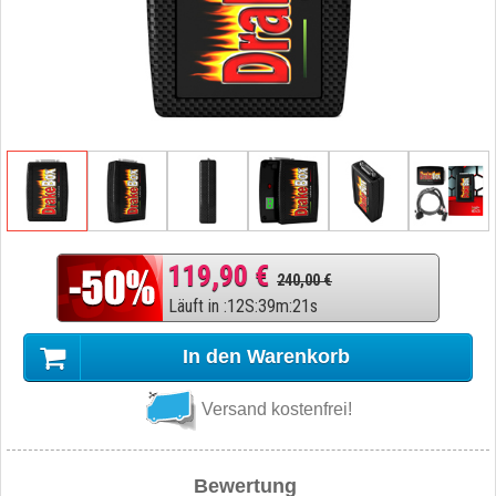
119,90 €
240,00 €
Läuft in
:
12
S
:
39
m
:
20
s
In den Warenkorb
Versand kostenfrei!
Bewertung