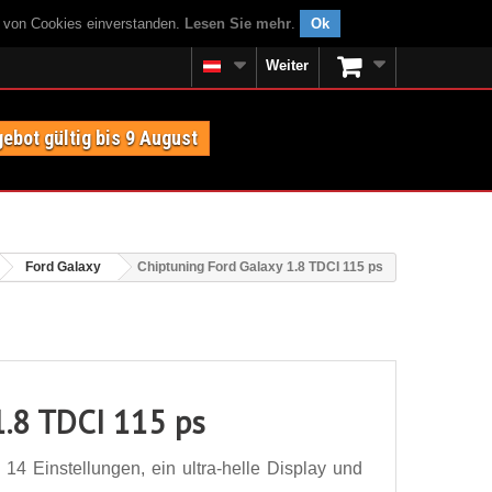
g von Cookies einverstanden.
Lesen Sie mehr
.
Ok
Weiter
ebot gültig bis 9 August
Ford Galaxy
Chiptuning Ford Galaxy 1.8 TDCI 115 ps
1.8 TDCI 115 ps
14 Einstellungen, ein ultra-helle Display und