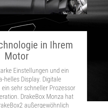
chnologie in Ihrem
Motor
tarke Einstellungen und ein
a-helles Display. Digitale
 ein sehr schneller Prozessor
neration. DrakeBox Monza hat
DrakeBox2 außergewöhnlich