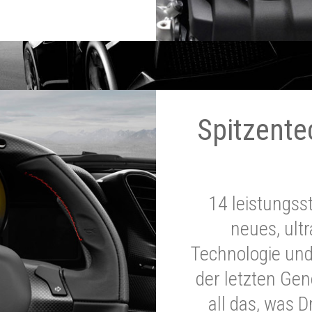
Spitzente
14 leistungss
neues, ultr
Technologie und
der letzten Ge
all das, was 