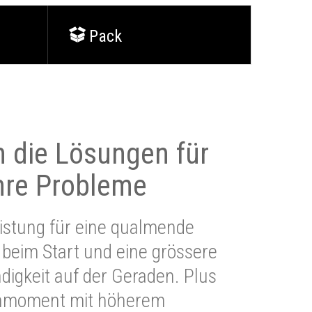
Pack
 die Lösungen für
Ihre Probleme
stung für eine qualmende
beim Start und eine grössere
igkeit auf der Geraden. Plus
hmoment mit höherem