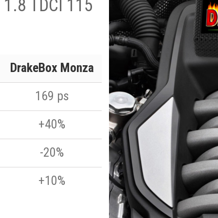
 1.8 TDCI 115
DrakeBox Monza
169 ps
+40%
-20%
+10%