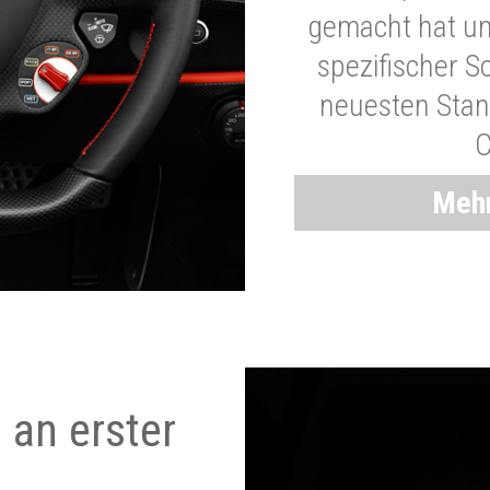
gemacht hat und
spezifischer S
neuesten Stand
C
Mehr
 an erster