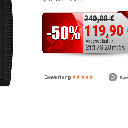
240,00 €
119,90
Angebot läuft in
2
t
:
17
S
:
28
m
:
4
s
Bewertung
Kund