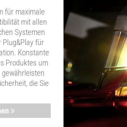
m für maximale
bilität mit allen
schen Systemen
r Plug&Play für
lation. Konstante
es Produktes um
 gewährleisten
cherheit, die Sie
nen