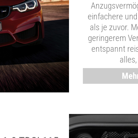
Anzugsvermöge
einfachere und
als je zuvor. 
geringerem Ver
entspannt rei
alles
Mehr