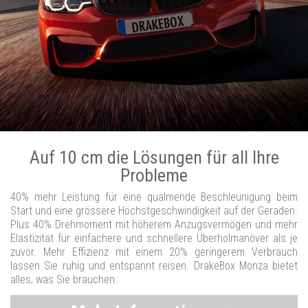
Auf 10 cm die Lösungen für all Ihre
Probleme
40% mehr Leistung für eine qualmende Beschleunigung beim
Start und eine grössere Höchstgeschwindigkeit auf der Geraden.
Plus 40% Drehmoment mit höherem Anzugsvermögen und mehr
Elastizität für einfachere und schnellere Überholmanöver als je
zuvor. Mehr Effizienz mit einem 20% geringerem Verbrauch
lassen Sie ruhig und entspannt reisen. DrakeBox Monza bietet
alles, was Sie brauchen.