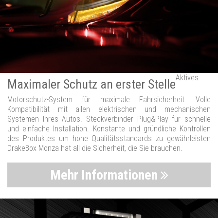
Aktives
Maximaler Schutz an erster Stelle
Motorschutz-System für maximale Fahrsicherheit. Volle
Kompatibilität mit allen elektrischen und mechanischen
Systemen Ihres Autos. Steckverbinder Plug&Play für schnelle
und einfache Installation. Konstante und gründliche Kontrollen
des Produktes um hohe Qualitätsstandards zu gewährleisten
DrakeBox Monza hat all die Sicherheit, die Sie brauchen.
Mehr Informationen