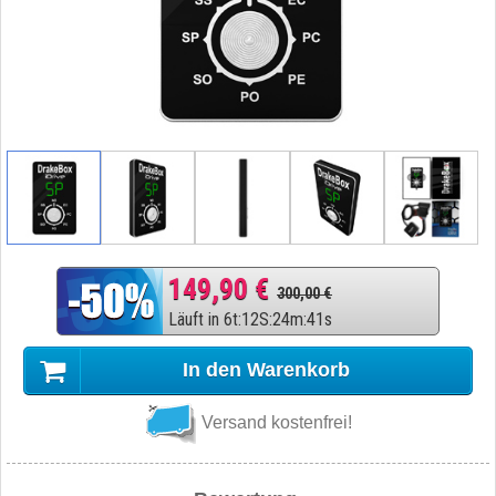
149,90 €
300,00 €
Läuft in
6
t
:
12
S
:
24
m
:
41
s
In den Warenkorb
Versand kostenfrei!