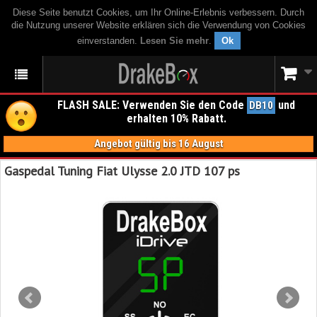
Diese Seite benutzt Cookies, um Ihr Online-Erlebnis verbessern. Durch
die Nutzung unserer Website erklären sich die Verwendung von Cookies
einverstanden.
Lesen Sie mehr
.
Ok
FLASH SALE: Verwenden Sie den Code
und
DB10
erhalten 10% Rabatt.
Angebot gültig bis 16 August
Gaspedal Tuning Fiat Ulysse 2.0 JTD 107 ps