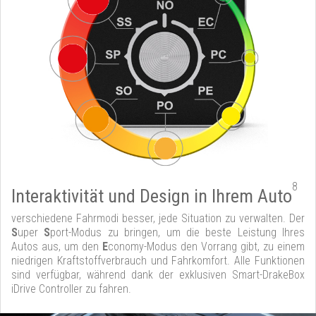
8
Interaktivität und Design in Ihrem Auto
verschiedene Fahrmodi besser, jede Situation zu verwalten. Der
S
uper
S
port-Modus zu bringen, um die beste Leistung Ihres
Autos aus, um den
E
conomy-Modus den Vorrang gibt, zu einem
niedrigen Kraftstoffverbrauch und Fahrkomfort. Alle Funktionen
sind verfügbar, während dank der exklusiven Smart-DrakeBox
iDrive Controller zu fahren.