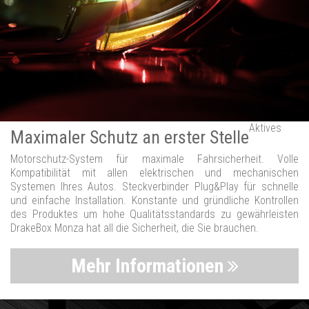
Aktives
Maximaler Schutz an erster Stelle
Motorschutz-System für maximale Fahrsicherheit. Volle
Kompatibilität mit allen elektrischen und mechanischen
Systemen Ihres Autos. Steckverbinder Plug&Play für schnelle
und einfache Installation. Konstante und gründliche Kontrollen
des Produktes um hohe Qualitätsstandards zu gewährleisten
DrakeBox Monza hat all die Sicherheit, die Sie brauchen.
Mehr Informationen