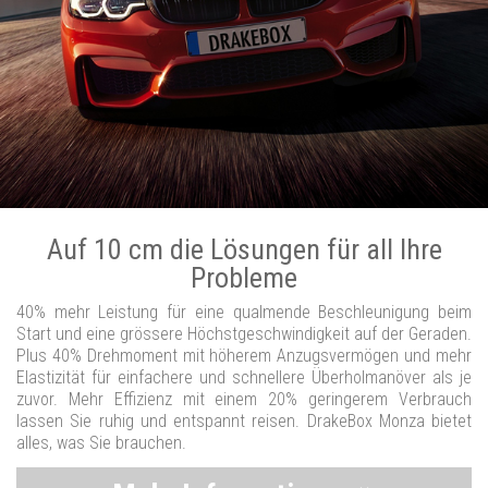
Auf 10 cm die Lösungen für all Ihre
Probleme
40% mehr Leistung für eine qualmende Beschleunigung beim
Start und eine grössere Höchstgeschwindigkeit auf der Geraden.
Plus 40% Drehmoment mit höherem Anzugsvermögen und mehr
Elastizität für einfachere und schnellere Überholmanöver als je
zuvor. Mehr Effizienz mit einem 20% geringerem Verbrauch
lassen Sie ruhig und entspannt reisen. DrakeBox Monza bietet
alles, was Sie brauchen.