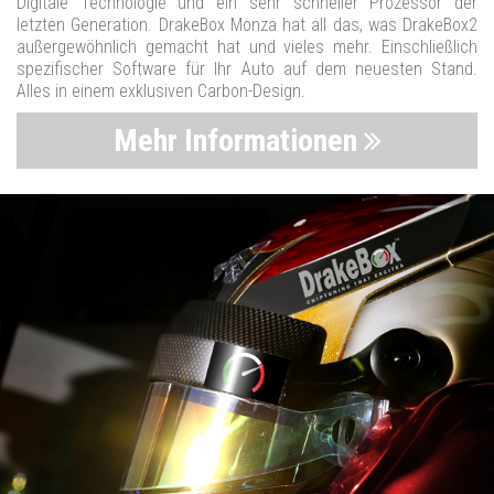
Digitale Technologie und ein sehr schneller Prozessor der
letzten Generation. DrakeBox Monza hat all das, was DrakeBox2
außergewöhnlich gemacht hat und vieles mehr. Einschließlich
spezifischer Software für Ihr Auto auf dem neuesten Stand.
Alles in einem exklusiven Carbon-Design.
Mehr Informationen