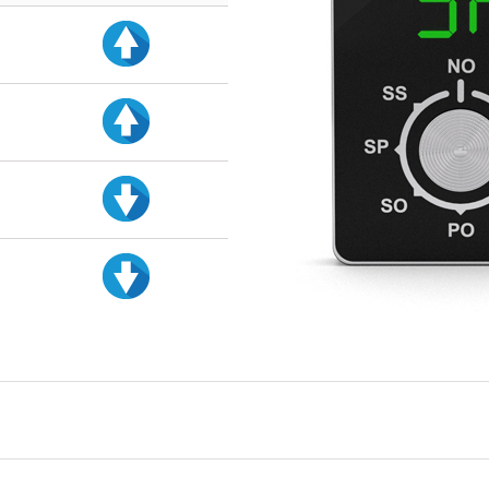
d
d
d
d