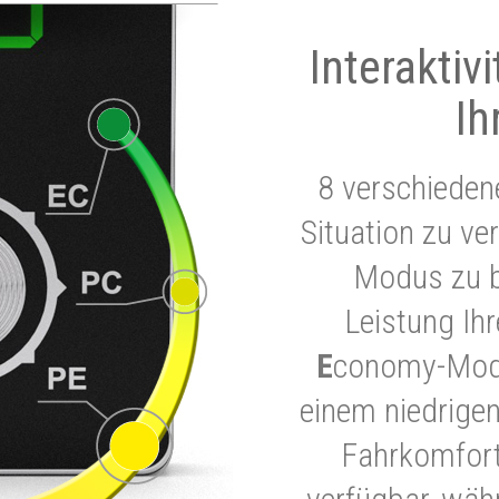
Interaktiv
Ih
8 verschieden
Situation zu ve
Modus zu b
Leistung Ih
E
conomy-Modu
einem niedrigen
Fahrkomfort.