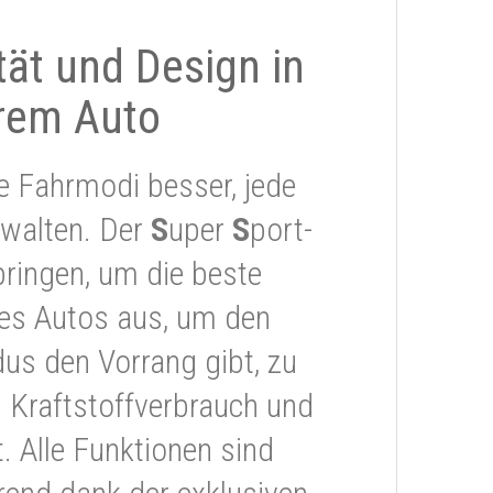
ität und Design in
rem Auto
e Fahrmodi besser, jede
rwalten. Der
S
uper
S
port-
ringen, um die beste
res Autos aus, um den
s den Vorrang gibt, zu
 Kraftstoffverbrauch und
 Alle Funktionen sind