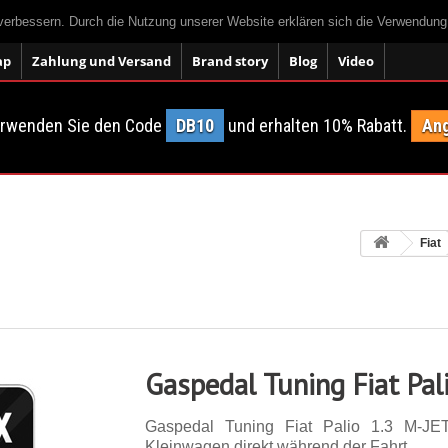
 verbessern. Durch die Nutzung unserer Website erklären sich die Verwendun
ap
Zahlung und Versand
Brand story
Blog
Video
erwenden Sie den Code
DB10
und erhalten 10% Rabatt.
Ang
Fiat
Gaspedal Tuning Fiat Pal
Gaspedal Tuning Fiat Palio 1.3 M-J
Kleinwagen direkt während der Fahrt.