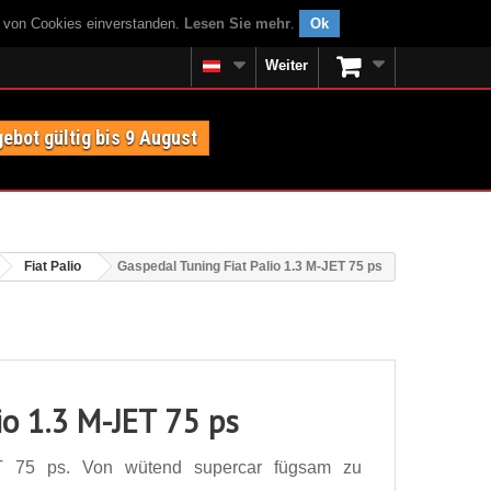
g von Cookies einverstanden.
Lesen Sie mehr
.
Ok
Weiter
ebot gültig bis 9 August
Fiat Palio
Gaspedal Tuning Fiat Palio 1.3 M-JET 75 ps
io 1.3 M-JET 75 ps
ET 75 ps. Von wütend supercar fügsam zu