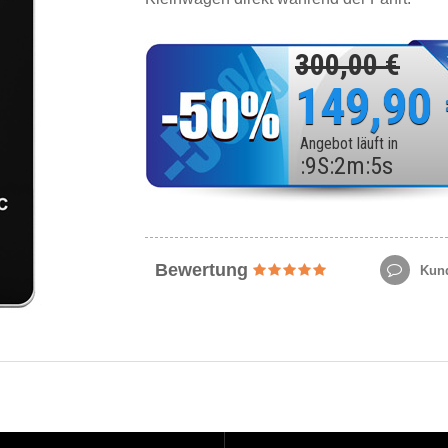
300,00 €
149,90
Angebot läuft in
:
9
S
:
2
m
:
3
s
Bewertung
Kund