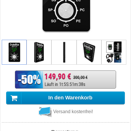
149,90 €
300,00 €
Läuft in
1
t
:
5
S
:
51
m
:
37
s
In den Warenkorb
Versand kostenfrei!