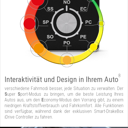
8
Interaktivität und Design in Ihrem Auto
verschiedene Fahrmodi besser, jede Situation zu verwalten. Der
S
uper
S
port-Modus zu bringen, um die beste Leistung Ihres
Autos aus, um den
E
conomy-Modus den Vorrang gibt, zu einem
niedrigen Kraftstoffverbrauch und Fahrkomfort. Alle Funktionen
sind verfügbar, während dank der exklusiven Smart-DrakeBox
iDrive Controller zu fahren.