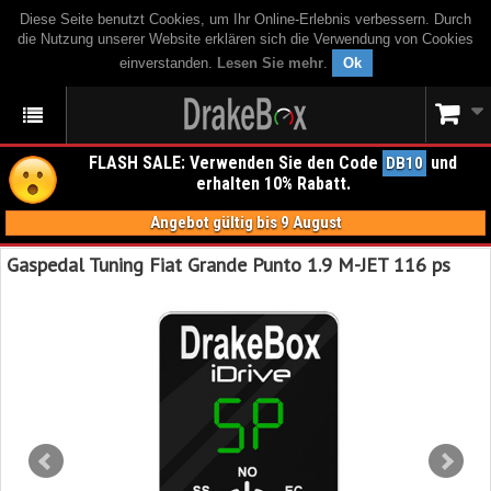
Diese Seite benutzt Cookies, um Ihr Online-Erlebnis verbessern. Durch
die Nutzung unserer Website erklären sich die Verwendung von Cookies
einverstanden.
Lesen Sie mehr
.
Ok
FLASH SALE: Verwenden Sie den Code
und
DB10
erhalten 10% Rabatt.
Angebot gültig bis 9 August
Gaspedal Tuning Fiat Grande Punto 1.9 M-JET 116 ps