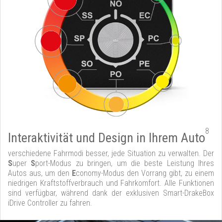
8
Interaktivität und Design in Ihrem Auto
verschiedene Fahrmodi besser, jede Situation zu verwalten. Der
S
uper
S
port-Modus zu bringen, um die beste Leistung Ihres
Autos aus, um den
E
conomy-Modus den Vorrang gibt, zu einem
niedrigen Kraftstoffverbrauch und Fahrkomfort. Alle Funktionen
sind verfügbar, während dank der exklusiven Smart-DrakeBox
iDrive Controller zu fahren.