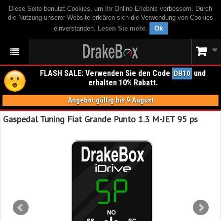
Diese Seite benutzt Cookies, um Ihr Online-Erlebnis verbessern. Durch
die Nutzung unserer Website erklären sich die Verwendung von Cookies
einverstanden.
Lesen Sie mehr
.
Ok
FLASH SALE: Verwenden Sie den Code
und
DB10
erhalten 10% Rabatt.
Angebot gültig bis 9 August
Gaspedal Tuning Fiat Grande Punto 1.3 M-JET 95 ps