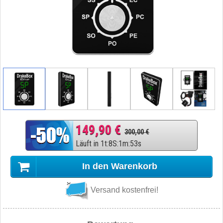
149,90 €
300,00 €
Läuft in
1
t
:
8
S
:
1
m
:
52
s
In den Warenkorb
Versand kostenfrei!