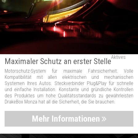
Aktives
Maximaler Schutz an erster Stelle
Motorschutz-System für maximale Fahrsicherheit. Volle
Kompatibilität mit allen elektrischen und mechanischen
Systemen Ihres Autos. Steckverbinder Plug&Play für schnelle
und einfache Installation. Konstante und gründliche Kontrollen
des Produktes um hohe Qualitätsstandards zu gewährleisten
DrakeBox Monza hat all die Sicherheit, die Sie brauchen.
Mehr Informationen