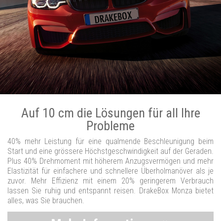
Auf 10 cm die Lösungen für all Ihre
Probleme
40% mehr Leistung für eine qualmende Beschleunigung beim
Start und eine grössere Höchstgeschwindigkeit auf der Geraden.
Plus 40% Drehmoment mit höherem Anzugsvermögen und mehr
Elastizität für einfachere und schnellere Überholmanöver als je
zuvor. Mehr Effizienz mit einem 20% geringerem Verbrauch
lassen Sie ruhig und entspannt reisen. DrakeBox Monza bietet
alles, was Sie brauchen.