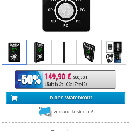
149,90 €
300,00 €
Läuft in
3
t
:
16
S
:
17
m
:
42
s
In den Warenkorb
Versand kostenfrei!