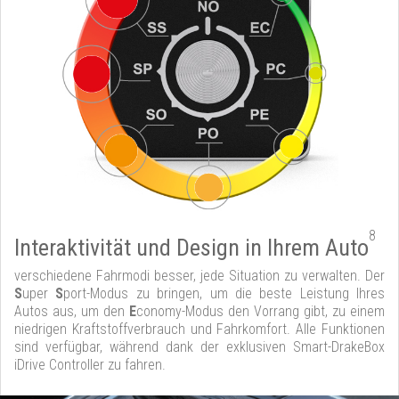
8
Interaktivität und Design in Ihrem Auto
verschiedene Fahrmodi besser, jede Situation zu verwalten. Der
S
uper
S
port-Modus zu bringen, um die beste Leistung Ihres
Autos aus, um den
E
conomy-Modus den Vorrang gibt, zu einem
niedrigen Kraftstoffverbrauch und Fahrkomfort. Alle Funktionen
sind verfügbar, während dank der exklusiven Smart-DrakeBox
iDrive Controller zu fahren.