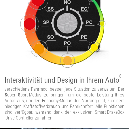
8
Interaktivität und Design in Ihrem Auto
verschiedene Fahrmodi besser, jede Situation zu verwalten. Der
S
uper
S
port-Modus zu bringen, um die beste Leistung Ihres
Autos aus, um den
E
conomy-Modus den Vorrang gibt, zu einem
niedrigen Kraftstoffverbrauch und Fahrkomfort. Alle Funktionen
sind verfügbar, während dank der exklusiven Smart-DrakeBox
iDrive Controller zu fahren.