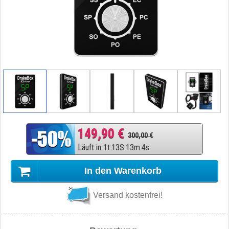
149,90 €
300,00 €
Läuft in
1
t
:
13
S
:
13
m
:
3
s
In den Warenkorb
Versand kostenfrei!