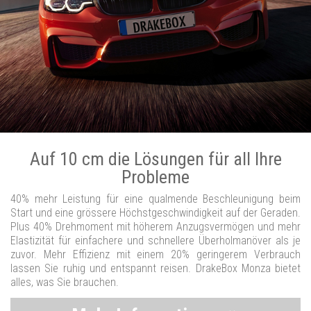
Auf 10 cm die Lösungen für all Ihre
Probleme
40% mehr Leistung für eine qualmende Beschleunigung beim
Start und eine grössere Höchstgeschwindigkeit auf der Geraden.
Plus 40% Drehmoment mit höherem Anzugsvermögen und mehr
Elastizität für einfachere und schnellere Überholmanöver als je
zuvor. Mehr Effizienz mit einem 20% geringerem Verbrauch
lassen Sie ruhig und entspannt reisen. DrakeBox Monza bietet
alles, was Sie brauchen.