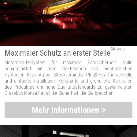
Aktives
Maximaler Schutz an erster Stelle
Motorschutz-System für maximale Fahrsicherheit. Volle
Kompatibilität mit allen elektrischen und mechanischen
Systemen Ihres Autos. Steckverbinder Plug&Play für schnelle
und einfache Installation. Konstante und gründliche Kontrollen
des Produktes um hohe Qualitätsstandards zu gewährleisten
DrakeBox Monza hat all die Sicherheit, die Sie brauchen.
Mehr Informationen