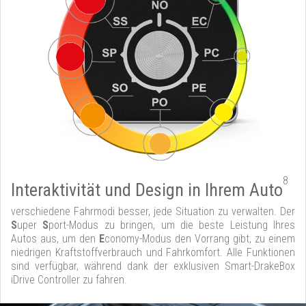
8
Interaktivität und Design in Ihrem Auto
verschiedene Fahrmodi besser, jede Situation zu verwalten. Der
S
uper
S
port-Modus zu bringen, um die beste Leistung Ihres
Autos aus, um den
E
conomy-Modus den Vorrang gibt, zu einem
niedrigen Kraftstoffverbrauch und Fahrkomfort. Alle Funktionen
sind verfügbar, während dank der exklusiven Smart-DrakeBox
iDrive Controller zu fahren.