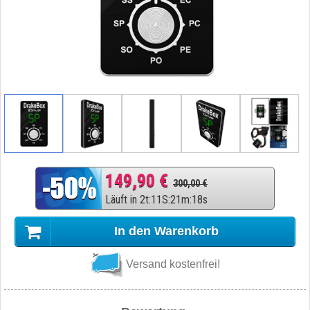
149,90 €
300,00 €
Läuft in
2
t
:
11
S
:
21
m
:
17
s
In den Warenkorb
Versand kostenfrei!