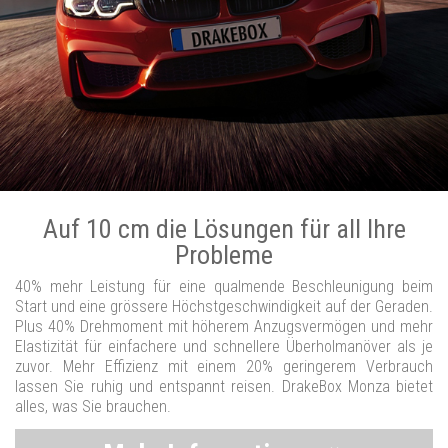
Auf 10 cm die Lösungen für all Ihre
Probleme
40% mehr Leistung für eine qualmende Beschleunigung beim
Start und eine grössere Höchstgeschwindigkeit auf der Geraden.
Plus 40% Drehmoment mit höherem Anzugsvermögen und mehr
Elastizität für einfachere und schnellere Überholmanöver als je
zuvor. Mehr Effizienz mit einem 20% geringerem Verbrauch
lassen Sie ruhig und entspannt reisen. DrakeBox Monza bietet
alles, was Sie brauchen.