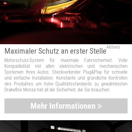
Aktives
Maximaler Schutz an erster Stelle
Motorschutz-System für maximale Fahrsicherheit. Volle
Kompatibilität mit allen elektrischen und mechanischen
Systemen Ihres Autos. Steckverbinder Plug&Play für schnelle
und einfache Installation. Konstante und gründliche Kontrollen
des Produktes um hohe Qualitätsstandards zu gewährleisten
DrakeBox Monza hat all die Sicherheit, die Sie brauchen.
Mehr Informationen