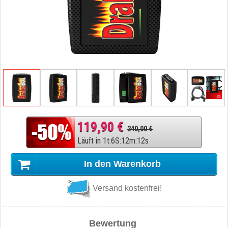
119,90 €
240,00 €
Läuft in
1
t
:
6
S
:
12
m
:
11
s
In den Warenkorb
Versand kostenfrei!
Bewertung