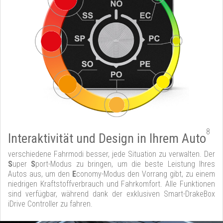
8
Interaktivität und Design in Ihrem Auto
verschiedene Fahrmodi besser, jede Situation zu verwalten. Der
S
uper
S
port-Modus zu bringen, um die beste Leistung Ihres
Autos aus, um den
E
conomy-Modus den Vorrang gibt, zu einem
niedrigen Kraftstoffverbrauch und Fahrkomfort. Alle Funktionen
sind verfügbar, während dank der exklusiven Smart-DrakeBox
iDrive Controller zu fahren.