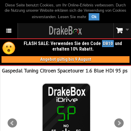
Diese Seite benutzt Cookies, um Ihr Online-Erlebnis verbessern. Durch
die Nutzung unserer Website erklären sich die Verwendung von Cookies
einverstanden.
Lesen Sie mehr
.
Ok
FLASH SALE: Verwenden Sie den Code
und
DB10
erhalten 10% Rabatt.
Angebot gültig bis 9 August
Gaspedal Tuning Citroen Spacetourer 1.6 Blue HDi 95 ps