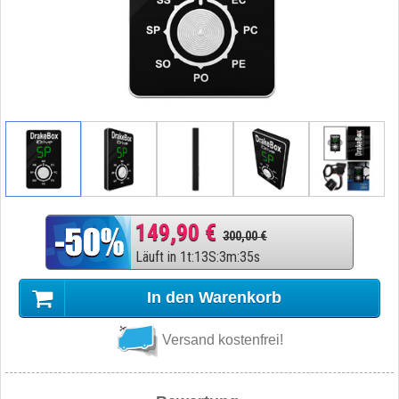
149,90 €
300,00 €
Läuft in
1
t
:
13
S
:
3
m
:
34
s
In den Warenkorb
Versand kostenfrei!