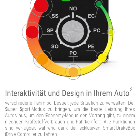
8
Interaktivität und Design in Ihrem Auto
verschiedene Fahrmodi besser, jede Situation zu verwalten. Der
S
uper
S
port-Modus zu bringen, um die beste Leistung Ihres
Autos aus, um den
E
conomy-Modus den Vorrang gibt, zu einem
niedrigen Kraftstoffverbrauch und Fahrkomfort. Alle Funktionen
sind verfügbar, während dank der exklusiven Smart-DrakeBox
iDrive Controller zu fahren.