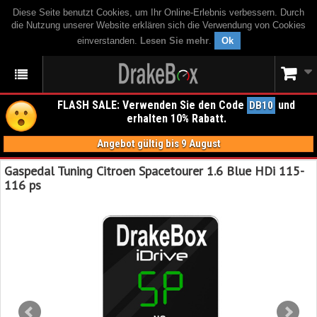
Diese Seite benutzt Cookies, um Ihr Online-Erlebnis verbessern. Durch
die Nutzung unserer Website erklären sich die Verwendung von Cookies
einverstanden.
Lesen Sie mehr
.
Ok
FLASH SALE: Verwenden Sie den Code
und
DB10
erhalten 10% Rabatt.
Angebot gültig bis 9 August
Gaspedal Tuning Citroen Spacetourer 1.6 Blue HDi 115-
116 ps