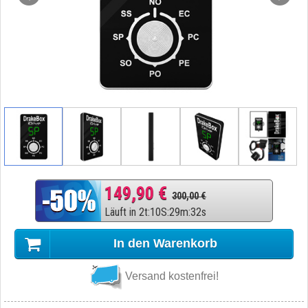
149,90 €
300,00 €
Läuft in
2
t
:
10
S
:
29
m
:
31
s
In den Warenkorb
Versand kostenfrei!