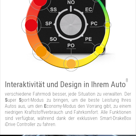
8
Interaktivität und Design in Ihrem Auto
verschiedene Fahrmodi besser, jede Situation zu verwalten. Der
S
uper
S
port-Modus zu bringen, um die beste Leistung Ihres
Autos aus, um den
E
conomy-Modus den Vorrang gibt, zu einem
niedrigen Kraftstoffverbrauch und Fahrkomfort. Alle Funktionen
sind verfügbar, während dank der exklusiven Smart-DrakeBox
iDrive Controller zu fahren.