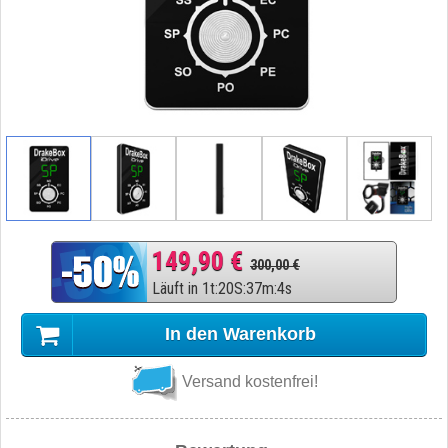
149,90 €
300,00 €
Läuft in
1
t
:
20
S
:
37
m
:
3
s
In den Warenkorb
Versand kostenfrei!