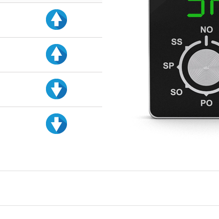
d
d
d
d