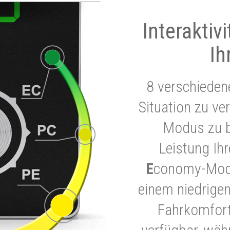
Interaktiv
Ih
8 verschieden
Situation zu ve
Modus zu b
Leistung Ih
E
conomy-Modu
einem niedrigen
Fahrkomfort.