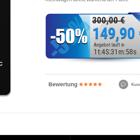
300,00 €
149,90
Angebot läuft in
1
t
:
4
S
:
31
m
:
56
s
Bewertung
Kund