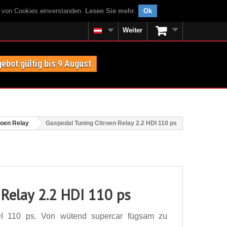
g von Cookies einverstanden.
Lesen Sie mehr
.
Ok
Weiter
ebot gültig bis 9 August
roen Relay
Gaspedal Tuning Citroen Relay 2.2 HDI 110 ps
 Relay 2.2 HDI 110 ps
DI 110 ps. Von wütend supercar fügsam zu