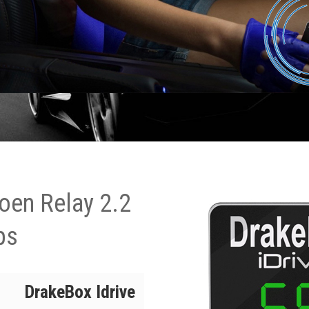
oen Relay 2.2
ps
DrakeBox Idrive