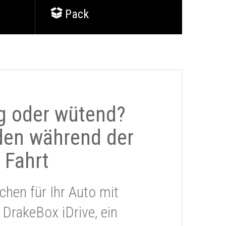
Pack
g oder wütend?
den während der
Fahrt
chen für Ihr Auto mit
 DrakeBox iDrive, ein