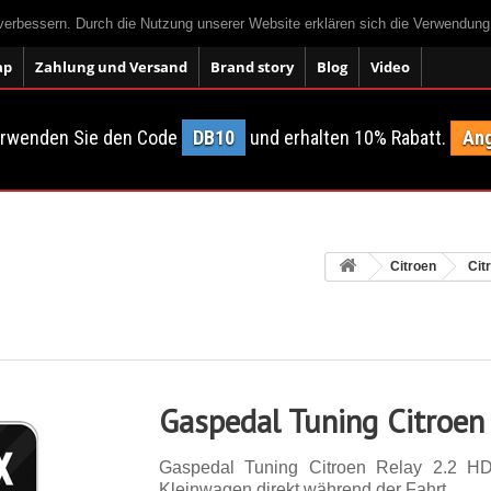
 verbessern. Durch die Nutzung unserer Website erklären sich die Verwendun
ap
Zahlung und Versand
Brand story
Blog
Video
erwenden Sie den Code
DB10
und erhalten 10% Rabatt.
Ang
Citroen
Cit
Gaspedal Tuning Citroen
Gaspedal Tuning Citroen Relay 2.2 H
Kleinwagen direkt während der Fahrt.