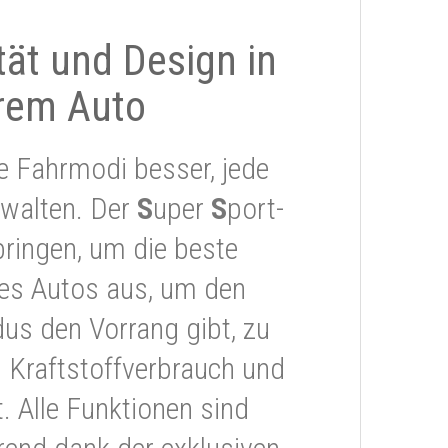
ität und Design in
rem Auto
e Fahrmodi besser, jede
rwalten. Der
S
uper
S
port-
ringen, um die beste
res Autos aus, um den
s den Vorrang gibt, zu
 Kraftstoffverbrauch und
 Alle Funktionen sind