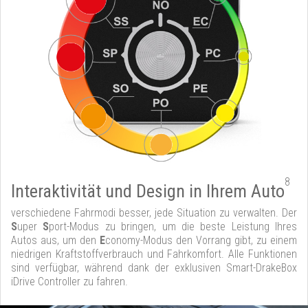
8
Interaktivität und Design in Ihrem Auto
verschiedene Fahrmodi besser, jede Situation zu verwalten. Der
S
uper
S
port-Modus zu bringen, um die beste Leistung Ihres
Autos aus, um den
E
conomy-Modus den Vorrang gibt, zu einem
niedrigen Kraftstoffverbrauch und Fahrkomfort. Alle Funktionen
sind verfügbar, während dank der exklusiven Smart-DrakeBox
iDrive Controller zu fahren.