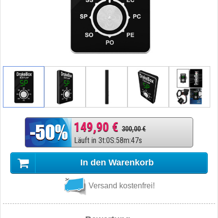
149,90 €
300,00 €
Läuft in
3
t
:
0
S
:
58
m
:
46
s
In den Warenkorb
Versand kostenfrei!