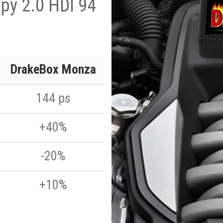
py 2.0 HDI 94
DrakeBox Monza
144 ps
+40%
-20%
+10%