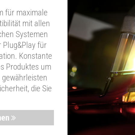
m für maximale
bilität mit allen
schen Systemen
r Plug&Play für
lation. Konstante
es Produktes um
 gewährleisten
cherheit, die Sie
nen