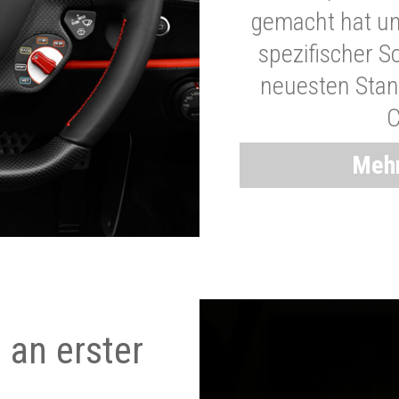
gemacht hat und
spezifischer S
neuesten Stand
C
Mehr
 an erster