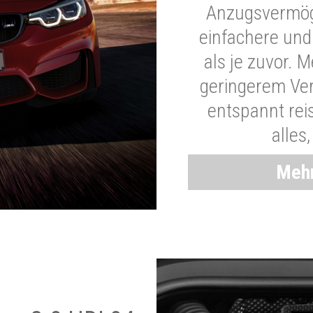
Anzugsvermöge
einfachere und
als je zuvor. 
geringerem Ver
entspannt rei
alles
Mehr