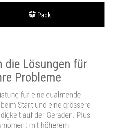
Pack
 die Lösungen für
Ihre Probleme
stung für eine qualmende
beim Start und eine grössere
igkeit auf der Geraden. Plus
hmoment mit höherem