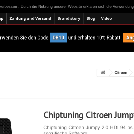
 verbessern. Durch die Nutzung unserer Website erklären sich die Verwendun
ap
Zahlung und Versand
Brand story
Blog
Video
erwenden Sie den Code
DB10
und erhalten 10% Rabatt.
Ang
Citroen
Chiptuning Citroen Jump
Chiptuning Citroen Jumpy 2.0 HDI 94 ps. 
spezifische Software!