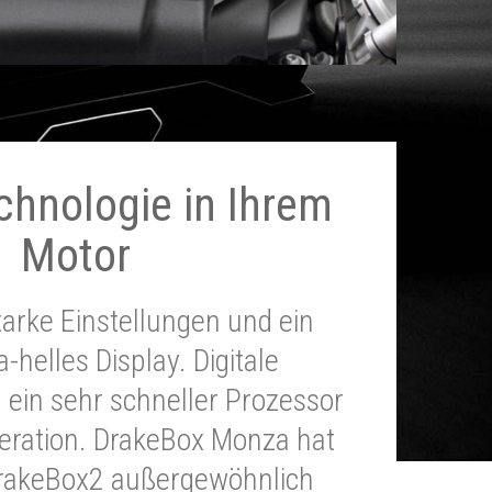
chnologie in Ihrem
Motor
tarke Einstellungen und ein
a-helles Display. Digitale
 ein sehr schneller Prozessor
neration. DrakeBox Monza hat
DrakeBox2 außergewöhnlich