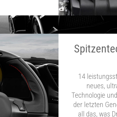
Spitzente
14 leistungss
neues, ultr
Technologie und
der letzten Ge
all das, was 