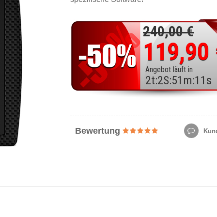
240,00 €
119,90
Angebot läuft in
2
t
:
2
S
:
51
m
:
9
s
Bewertung
Kund