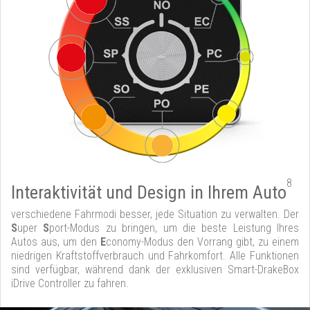
8
Interaktivität und Design in Ihrem Auto
verschiedene Fahrmodi besser, jede Situation zu verwalten. Der
S
uper
S
port-Modus zu bringen, um die beste Leistung Ihres
Autos aus, um den
E
conomy-Modus den Vorrang gibt, zu einem
niedrigen Kraftstoffverbrauch und Fahrkomfort. Alle Funktionen
sind verfügbar, während dank der exklusiven Smart-DrakeBox
iDrive Controller zu fahren.