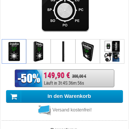
149,90 €
300,00 €
Läuft in
3
t
:
4
S
:
36
m
:
55
s
In den Warenkorb
Versand kostenfrei!