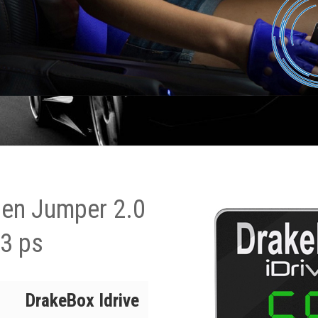
oen Jumper 2.0
63 ps
DrakeBox Idrive