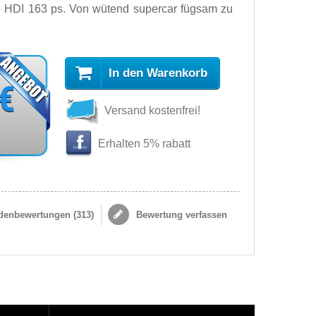
e HDI 163 ps. Von wütend supercar fügsam zu
In den Warenkorb
 €
Versand kostenfrei!
s
Erhalten 5% rabatt
enbewertungen (
313
)
Bewertung verfassen