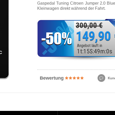
Gaspedal Tuning Citroen Jumper 2.0 Blu
Kleinwagen direkt während der Fahrt.
300,00 €
149,90
Angebot läuft in
1
t
:
15
S
:
48
m
:
58
Bewertung
Kund