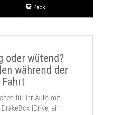
Pack
g oder wütend?
den während der
Fahrt
chen für Ihr Auto mit
 DrakeBox iDrive, ein