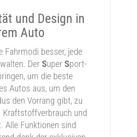
ität und Design in
rem Auto
e Fahrmodi besser, jede
rwalten. Der
S
uper
S
port-
ringen, um die beste
res Autos aus, um den
s den Vorrang gibt, zu
 Kraftstoffverbrauch und
 Alle Funktionen sind