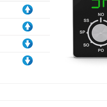
d
d
d
d