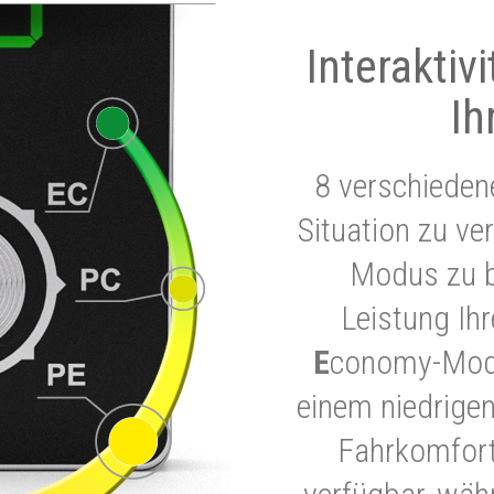
Interaktiv
Ih
8 verschieden
Situation zu ve
Modus zu b
Leistung Ih
E
conomy-Modu
einem niedrigen
Fahrkomfort.