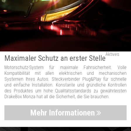
Aktives
Maximaler Schutz an erster Stelle
Motorschutz-System für maximale Fahrsicherheit. Volle
Kompatibilität mit allen elektrischen und mechanischen
Systemen Ihres Autos. Steckverbinder Plug&Play für schnelle
und einfache Installation. Konstante und gründliche Kontrollen
des Produktes um hohe Qualitätsstandards zu gewährleisten
DrakeBox Monza hat all die Sicherheit, die Sie brauchen.
Mehr Informationen