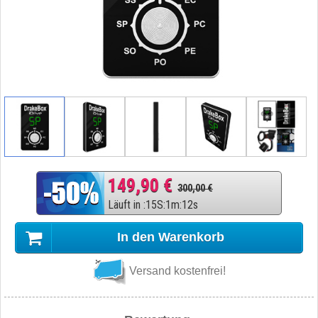
149,90 €
300,00 €
Läuft in
:
15
S
:
1
m
:
11
s
In den Warenkorb
Versand kostenfrei!