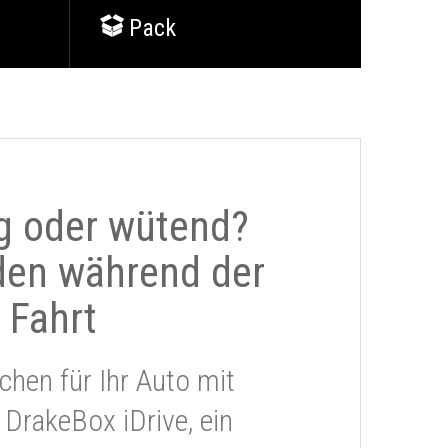
Pack
g oder wütend?
den während der
Fahrt
chen für Ihr Auto mit
 DrakeBox iDrive, ein