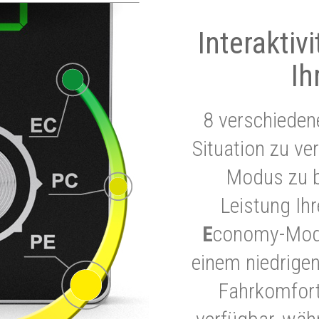
Interaktiv
Ih
8 verschieden
Situation zu ve
Modus zu b
Leistung Ih
E
conomy-Modu
einem niedrigen
Fahrkomfort.