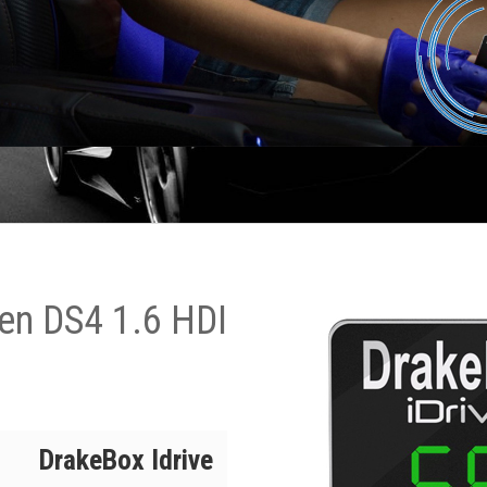
en DS4 1.6 HDI
DrakeBox Idrive