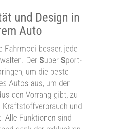
ität und Design in
rem Auto
e Fahrmodi besser, jede
rwalten. Der
S
uper
S
port-
ringen, um die beste
res Autos aus, um den
s den Vorrang gibt, zu
 Kraftstoffverbrauch und
 Alle Funktionen sind