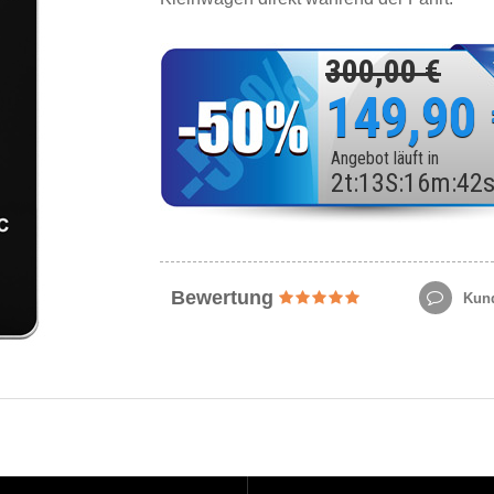
300,00 €
149,90
Angebot läuft in
2
t
:
13
S
:
16
m
:
40
Bewertung
Kund