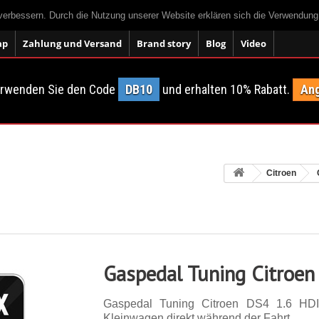
 verbessern. Durch die Nutzung unserer Website erklären sich die Verwendun
ap
Zahlung und Versand
Brand story
Blog
Video
erwenden Sie den Code
DB10
und erhalten 10% Rabatt.
Ang
Citroen
Gaspedal Tuning Citroen
Gaspedal Tuning Citroen DS4 1.6 HD
Kleinwagen direkt während der Fahrt.