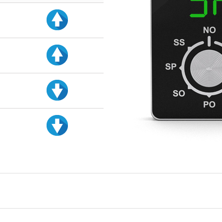
d
d
d
d