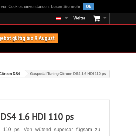
g von Cookies einverstanden.
Lesen Sie mehr
.
Ok
Weiter
ebot gültig bis 9 August
Citroen DS4
Gaspedal Tuning Citroen DS4 1.6 HDI 110 ps
 DS4 1.6 HDI 110 ps
I 110 ps. Von wütend supercar fügsam zu