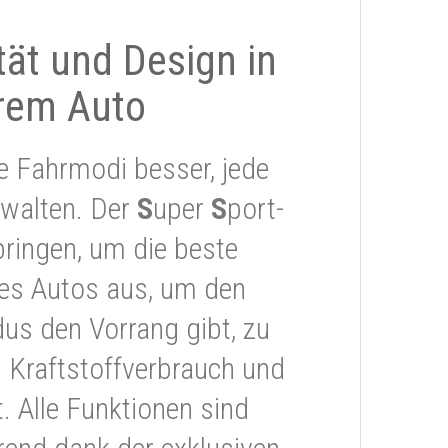
ität und Design in
rem Auto
e Fahrmodi besser, jede
rwalten. Der
S
uper
S
port-
ringen, um die beste
res Autos aus, um den
s den Vorrang gibt, zu
 Kraftstoffverbrauch und
 Alle Funktionen sind