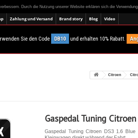
 verbessern. Durch die Nutzung unserer Website erklären sich die Verwendun
ap
Zahlung und Versand
Brand story
Blog
Video
erwenden Sie den Code
DB10
und erhalten 10% Rabatt.
Ang
Citroen
Citr
Gaspedal Tuning Citroen
Gaspedal Tuning Citroen DS3 1.6 Blue
Kleinwagen direkt während der Fahrt.