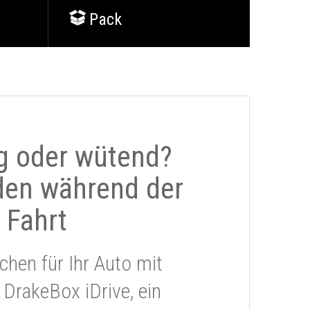
Pack
g oder wütend?
den während der
Fahrt
chen für Ihr Auto mit
 DrakeBox iDrive, ein