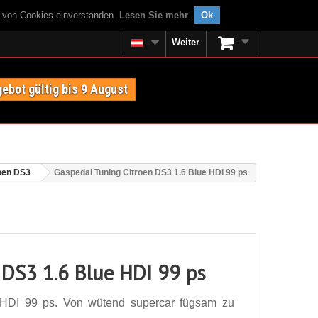
g von Cookies einverstanden.
Lesen Sie mehr
.
Ok
Weiter
ebot gültig bis 9 August
oen DS3
Gaspedal Tuning Citroen DS3 1.6 Blue HDI 99 ps
 DS3 1.6 Blue HDI 99 ps
 HDI 99 ps. Von wütend supercar fügsam zu