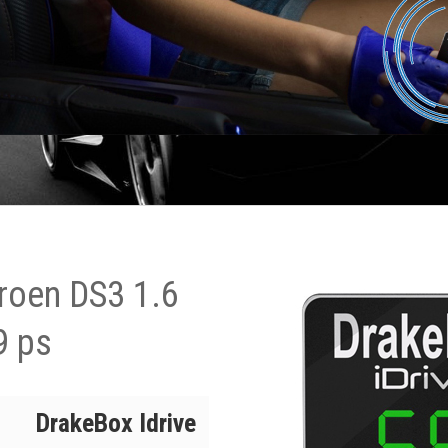
roen DS3 1.6
9 ps
DrakeBox Idrive