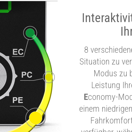
Interaktiv
Ih
8 verschieden
Situation zu ve
Modus zu b
Leistung Ih
E
conomy-Modu
einem niedrigen
Fahrkomfort.