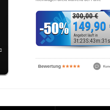
300,00 €
149,90
Angebot läuft in
3
t
:
23
S
:
43
m
:
29
Bewertung
Kund