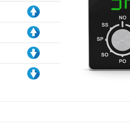
d
d
d
d