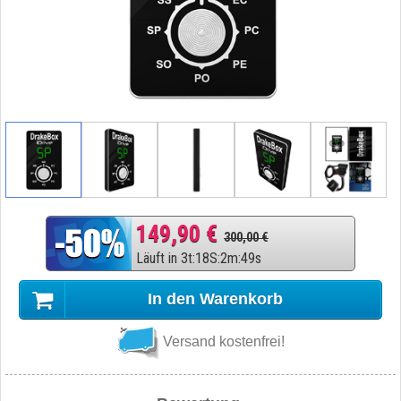
149,90 €
300,00 €
Läuft in
3
t
:
18
S
:
2
m
:
48
s
In den Warenkorb
Versand kostenfrei!