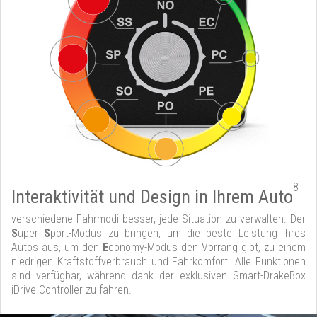
8
Interaktivität und Design in Ihrem Auto
verschiedene Fahrmodi besser, jede Situation zu verwalten. Der
S
uper
S
port-Modus zu bringen, um die beste Leistung Ihres
Autos aus, um den
E
conomy-Modus den Vorrang gibt, zu einem
niedrigen Kraftstoffverbrauch und Fahrkomfort. Alle Funktionen
sind verfügbar, während dank der exklusiven Smart-DrakeBox
iDrive Controller zu fahren.