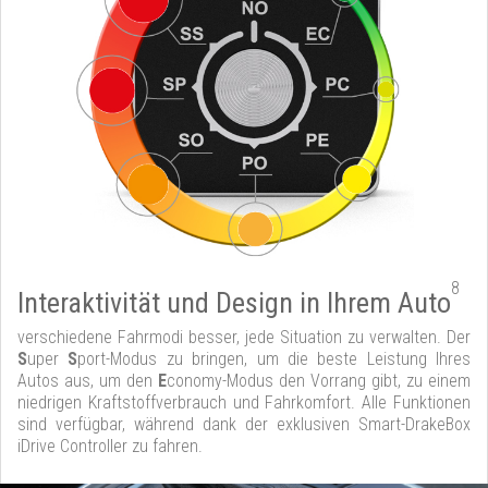
8
Interaktivität und Design in Ihrem Auto
verschiedene Fahrmodi besser, jede Situation zu verwalten. Der
S
uper
S
port-Modus zu bringen, um die beste Leistung Ihres
Autos aus, um den
E
conomy-Modus den Vorrang gibt, zu einem
niedrigen Kraftstoffverbrauch und Fahrkomfort. Alle Funktionen
sind verfügbar, während dank der exklusiven Smart-DrakeBox
iDrive Controller zu fahren.