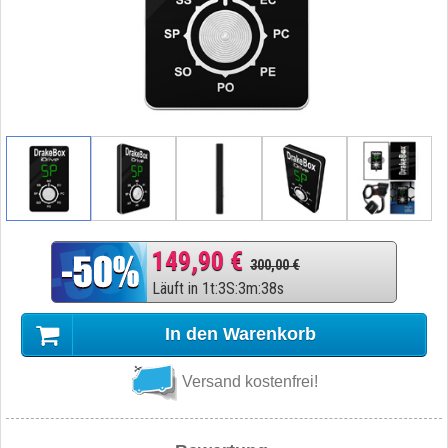
149,90 €
300,00 €
Läuft in
1
t
:
3
S
:
3
m
:
37
s
In den Warenkorb
Versand kostenfrei!