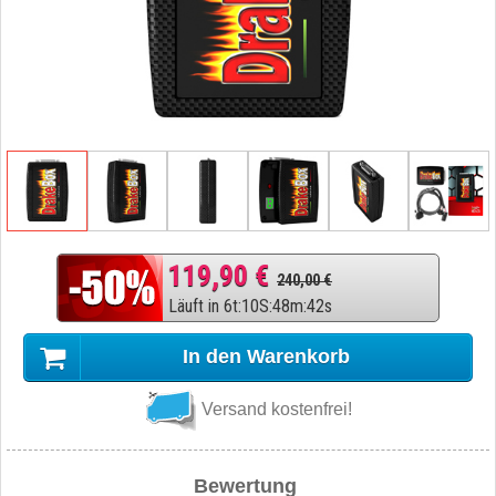
119,90 €
240,00 €
Läuft in
6
t
:
10
S
:
48
m
:
41
s
In den Warenkorb
Versand kostenfrei!
Bewertung