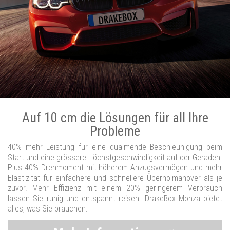
Auf 10 cm die Lösungen für all Ihre
Probleme
40% mehr Leistung für eine qualmende Beschleunigung beim
Start und eine grössere Höchstgeschwindigkeit auf der Geraden.
Plus 40% Drehmoment mit höherem Anzugsvermögen und mehr
Elastizität für einfachere und schnellere Überholmanöver als je
zuvor. Mehr Effizienz mit einem 20% geringerem Verbrauch
lassen Sie ruhig und entspannt reisen. DrakeBox Monza bietet
alles, was Sie brauchen.