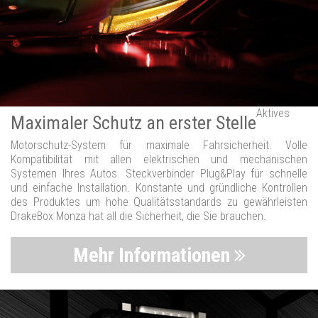
Aktives
Maximaler Schutz an erster Stelle
Motorschutz-System für maximale Fahrsicherheit. Volle
Kompatibilität mit allen elektrischen und mechanischen
Systemen Ihres Autos. Steckverbinder Plug&Play für schnelle
und einfache Installation. Konstante und gründliche Kontrollen
des Produktes um hohe Qualitätsstandards zu gewährleisten
DrakeBox Monza hat all die Sicherheit, die Sie brauchen.
Mehr Informationen