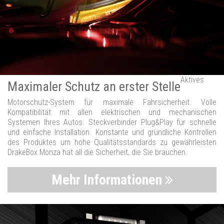
Aktives
Maximaler Schutz an erster Stelle
Motorschutz-System für maximale Fahrsicherheit. Volle
Kompatibilität mit allen elektrischen und mechanischen
Systemen Ihres Autos. Steckverbinder Plug&Play für schnelle
und einfache Installation. Konstante und gründliche Kontrollen
des Produktes um hohe Qualitätsstandards zu gewährleisten
DrakeBox Monza hat all die Sicherheit, die Sie brauchen.
Mehr Informationen