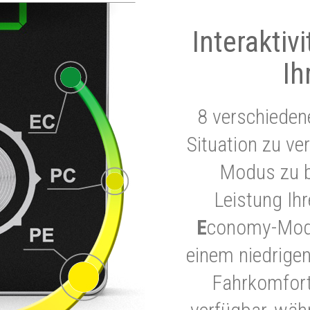
Interaktiv
Ih
8 verschieden
Situation zu ve
Modus zu b
Leistung Ih
E
conomy-Modu
einem niedrigen
Fahrkomfort.