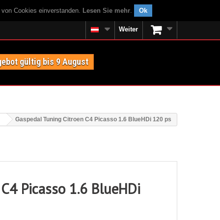
g von Cookies einverstanden.
Lesen Sie mehr
.
Ok
Weiter
ebot gültig bis 9 August
Gaspedal Tuning Citroen C4 Picasso 1.6 BlueHDi 120 ps
 C4 Picasso 1.6 BlueHDi