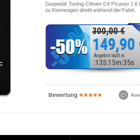
Gaspedal Tuning Citroen C4 Picasso 1.6
zu Kleinwagen direkt während der Fahrt.
300,00 €
149,90
Angebot läuft in
:
13
S
:
15
m
:
33
s
Bewertung
Kund