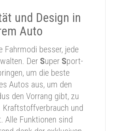
ität und Design in
rem Auto
e Fahrmodi besser, jede
rwalten. Der
S
uper
S
port-
ringen, um die beste
res Autos aus, um den
s den Vorrang gibt, zu
 Kraftstoffverbrauch und
 Alle Funktionen sind