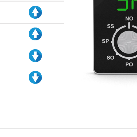
d
d
d
d