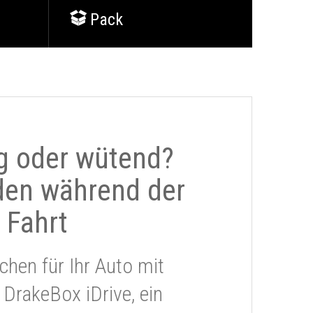
Pack
g oder wütend?
den während der
Fahrt
chen für Ihr Auto mit
 DrakeBox iDrive, ein