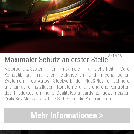
Aktives
Maximaler Schutz an erster Stelle
Motorschutz-System für maximale Fahrsicherheit. Volle
Kompatibilität mit allen elektrischen und mechanischen
Systemen Ihres Autos. Steckverbinder Plug&Play für schnelle
und einfache Installation. Konstante und gründliche Kontrollen
des Produktes um hohe Qualitätsstandards zu gewährleisten
DrakeBox Monza hat all die Sicherheit, die Sie brauchen.
Mehr Informationen