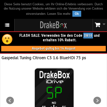
Diese Seite benutzt Cookies, um Ihr Online-Erlebnis verbessern. Durch
die Nutzung unserer Website erklären sich die Verwendung von Cookies
einverstanden.
Lesen Sie mehr
.
Ok
FLASH SALE: Verwenden Sie den Code
und
DB10
erhalten 10% Rabatt.
Angebot gültig bis 16 August
Gaspedal Tuning Citroen C3 1.6 BlueHDi 75 ps