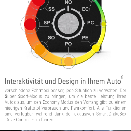
8
Interaktivität und Design in Ihrem Auto
verschiedene Fahrmodi besser, jede Situation zu verwalten. Der
S
uper
S
port-Modus zu bringen, um die beste Leistung Ihres
Autos aus, um den
E
conomy-Modus den Vorrang gibt, zu einem
niedrigen Kraftstoffverbrauch und Fahrkomfort. Alle Funktionen
sind verfügbar, während dank der exklusiven Smart-DrakeBox
iDrive Controller zu fahren.