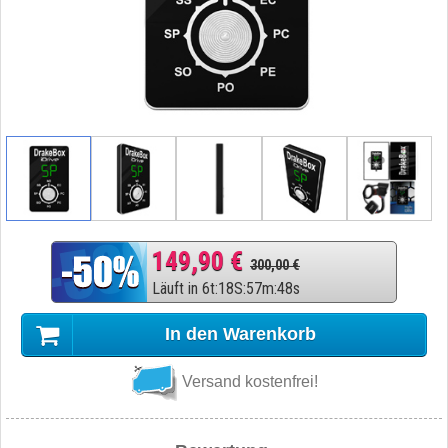
149,90 €
300,00 €
Läuft in
6
t
:
18
S
:
57
m
:
48
s
In den Warenkorb
Versand kostenfrei!