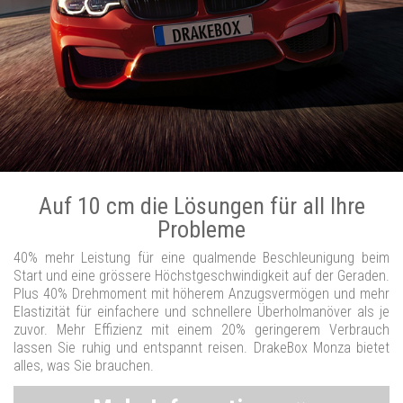
Auf 10 cm die Lösungen für all Ihre
Probleme
40% mehr Leistung für eine qualmende Beschleunigung beim
Start und eine grössere Höchstgeschwindigkeit auf der Geraden.
Plus 40% Drehmoment mit höherem Anzugsvermögen und mehr
Elastizität für einfachere und schnellere Überholmanöver als je
zuvor. Mehr Effizienz mit einem 20% geringerem Verbrauch
lassen Sie ruhig und entspannt reisen. DrakeBox Monza bietet
alles, was Sie brauchen.