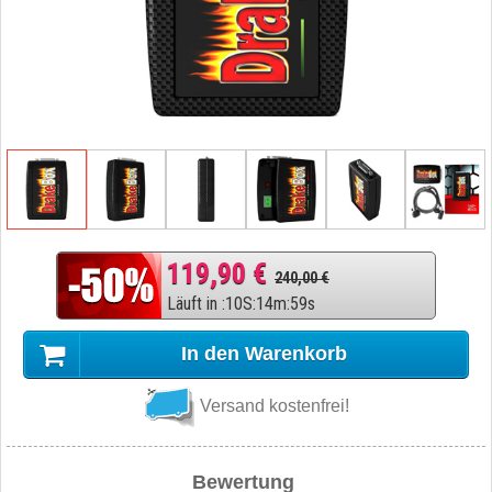
119,90 €
240,00 €
Läuft in
:
10
S
:
14
m
:
58
s
In den Warenkorb
Versand kostenfrei!
Bewertung