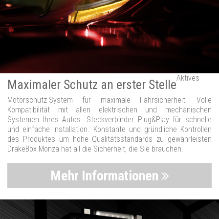
Aktives
Maximaler Schutz an erster Stelle
Motorschutz-System für maximale Fahrsicherheit. Volle
Kompatibilität mit allen elektrischen und mechanischen
Systemen Ihres Autos. Steckverbinder Plug&Play für schnelle
und einfache Installation. Konstante und gründliche Kontrollen
des Produktes um hohe Qualitätsstandards zu gewährleisten
DrakeBox Monza hat all die Sicherheit, die Sie brauchen.
Mehr Informationen