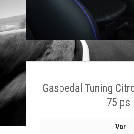
Gaspedal Tuning Citr
75 ps
Vor