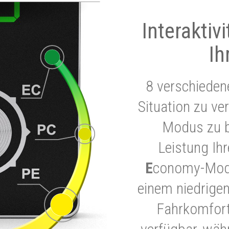
Interaktiv
Ih
8 verschieden
Situation zu ve
Modus zu b
Leistung Ih
E
conomy-Modu
einem niedrigen
Fahrkomfort.