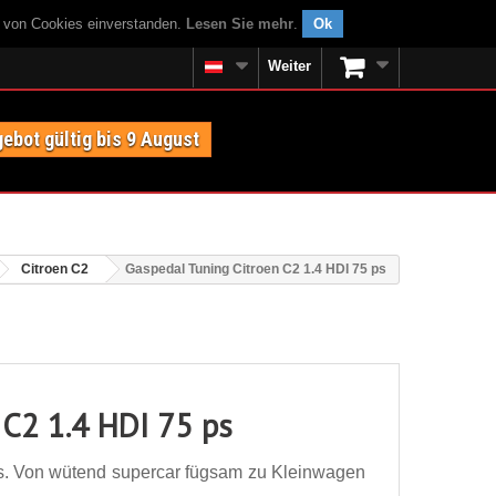
g von Cookies einverstanden.
Lesen Sie mehr
.
Ok
Weiter
ebot gültig bis 9 August
Citroen C2
Gaspedal Tuning Citroen C2 1.4 HDI 75 ps
 C2 1.4 HDI 75 ps
s. Von wütend supercar fügsam zu Kleinwagen