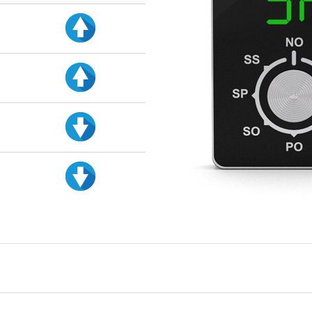
d
d
d
d