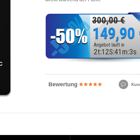
300,00 €
149,90
Angebot läuft in
2
t
:
12
S
:
41
m
:
1
s
Bewertung
Kund