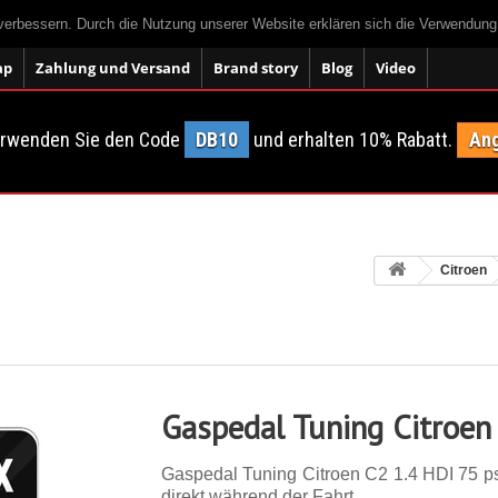
 verbessern. Durch die Nutzung unserer Website erklären sich die Verwendun
ap
Zahlung und Versand
Brand story
Blog
Video
erwenden Sie den Code
DB10
und erhalten 10% Rabatt.
Ang
Citroen
Gaspedal Tuning Citroen
Gaspedal Tuning Citroen C2 1.4 HDI 75 p
direkt während der Fahrt.