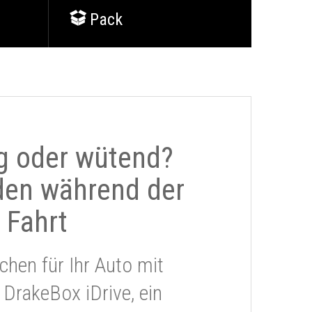
Pack
g oder wütend?
den während der
Fahrt
chen für Ihr Auto mit
 DrakeBox iDrive, ein