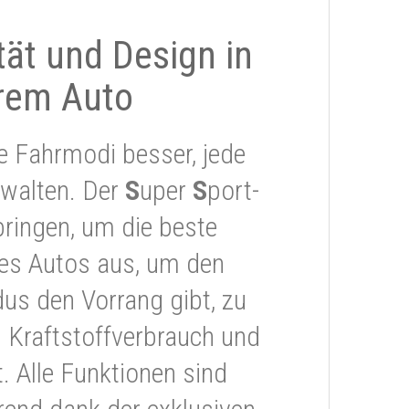
ität und Design in
rem Auto
e Fahrmodi besser, jede
rwalten. Der
S
uper
S
port-
ringen, um die beste
res Autos aus, um den
s den Vorrang gibt, zu
 Kraftstoffverbrauch und
 Alle Funktionen sind