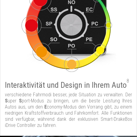
8
Interaktivität und Design in Ihrem Auto
verschiedene Fahrmodi besser, jede Situation zu verwalten. Der
S
uper
S
port-Modus zu bringen, um die beste Leistung Ihres
Autos aus, um den
E
conomy-Modus den Vorrang gibt, zu einem
niedrigen Kraftstoffverbrauch und Fahrkomfort. Alle Funktionen
sind verfügbar, während dank der exklusiven Smart-DrakeBox
iDrive Controller zu fahren.