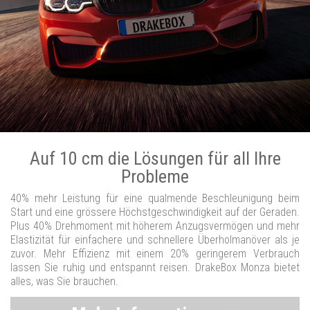
Auf 10 cm die Lösungen für all Ihre
Probleme
40% mehr Leistung für eine qualmende Beschleunigung beim
Start und eine grössere Höchstgeschwindigkeit auf der Geraden.
Plus 40% Drehmoment mit höherem Anzugsvermögen und mehr
Elastizität für einfachere und schnellere Überholmanöver als je
zuvor. Mehr Effizienz mit einem 20% geringerem Verbrauch
lassen Sie ruhig und entspannt reisen. DrakeBox Monza bietet
alles, was Sie brauchen.