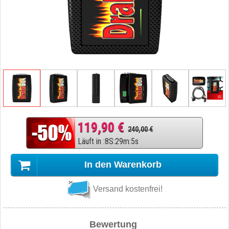
119,90 €
240,00 €
Läuft in
:
8
S
:
29
m
:
4
s
In den Warenkorb
Versand kostenfrei!
Bewertung