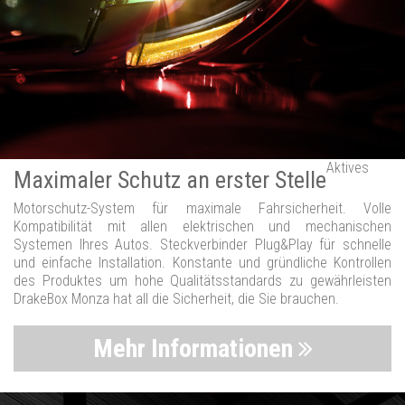
Aktives
Maximaler Schutz an erster Stelle
Motorschutz-System für maximale Fahrsicherheit. Volle
Kompatibilität mit allen elektrischen und mechanischen
Systemen Ihres Autos. Steckverbinder Plug&Play für schnelle
und einfache Installation. Konstante und gründliche Kontrollen
des Produktes um hohe Qualitätsstandards zu gewährleisten
DrakeBox Monza hat all die Sicherheit, die Sie brauchen.
Mehr Informationen