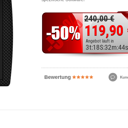
240,00 €
119,90
Angebot läuft in
3
t
:
18
S
:
32
m
:
42
Bewertung
Kund