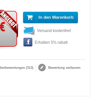
In den Warenkorb
 €
Versand kostenfrei!
s
Erhalten 5% rabatt
enbewertungen (
313
)
Bewertung verfassen