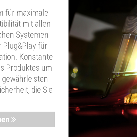
m für maximale
bilität mit allen
schen Systemen
r Plug&Play für
lation. Konstante
es Produktes um
 gewährleisten
cherheit, die Sie
nen