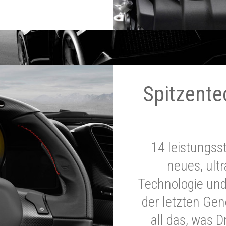
Spitzente
14 leistungss
neues, ultr
Technologie und
der letzten Ge
all das, was 