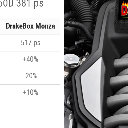
50D 381 ps
DrakeBox Monza
517 ps
+40%
-20%
+10%