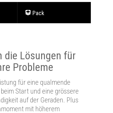
Pack
 die Lösungen für
Ihre Probleme
stung für eine qualmende
beim Start und eine grössere
igkeit auf der Geraden. Plus
hmoment mit höherem