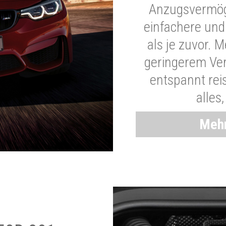
Anzugsvermöge
einfachere und
als je zuvor. 
geringerem Ver
entspannt rei
alles
Mehr