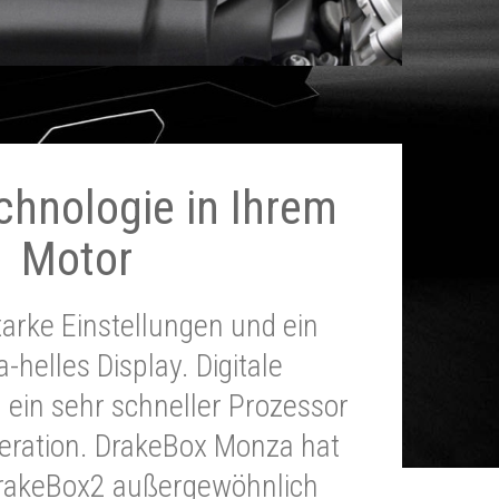
chnologie in Ihrem
Motor
tarke Einstellungen und ein
a-helles Display. Digitale
 ein sehr schneller Prozessor
neration. DrakeBox Monza hat
DrakeBox2 außergewöhnlich