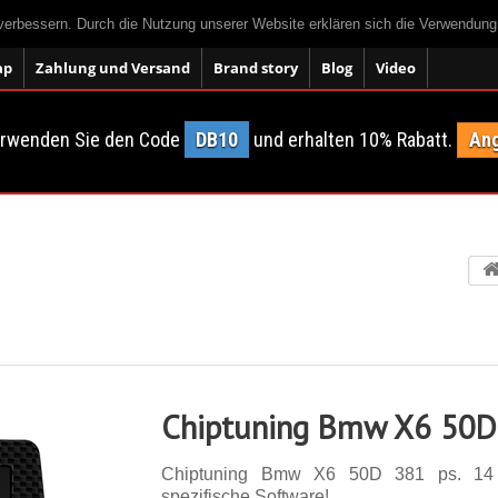
 verbessern. Durch die Nutzung unserer Website erklären sich die Verwendun
ap
Zahlung und Versand
Brand story
Blog
Video
erwenden Sie den Code
DB10
und erhalten 10% Rabatt.
Ang
Chiptuning Bmw X6 50D
Chiptuning Bmw X6 50D 381 ps. 14 Ei
spezifische Software!