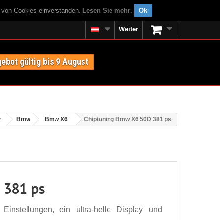
g von Cookies einverstanden.
Lesen Sie mehr
.
Ok
Weiter
ebot gültig bis 9 August
Bmw
Bmw X6
Chiptuning Bmw X6 50D 381 ps
 381 ps
nstellungen, ein ultra-helle Display und