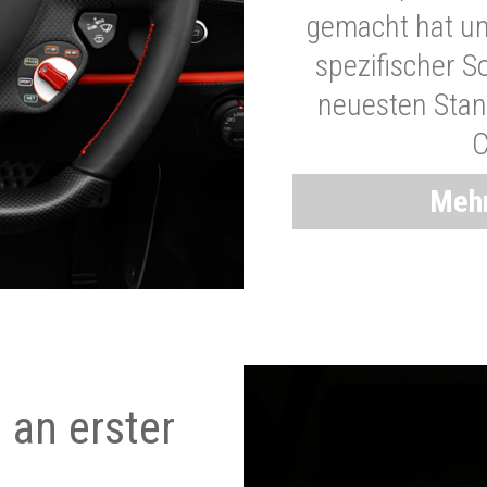
gemacht hat und
spezifischer S
neuesten Stand
C
Mehr
 an erster