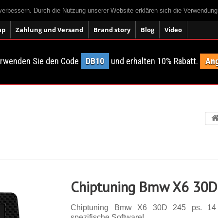
 verbessern. Durch die Nutzung unserer Website erklären sich die Verwendun
ap
Zahlung und Versand
Brand story
Blog
Video
erwenden Sie den Code
DB10
und erhalten 10% Rabatt.
Ang
Chiptuning Bmw X6 30D
Chiptuning Bmw X6 30D 245 ps. 14 Ei
spezifische Software!