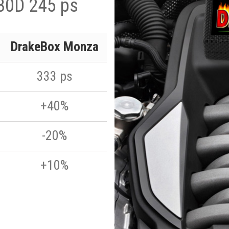
30D 245 ps
DrakeBox Monza
333 ps
+40%
-20%
+10%