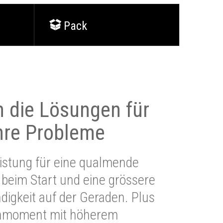
Pack
 die Lösungen für
Ihre Probleme
stung für eine qualmende
beim Start und eine grössere
igkeit auf der Geraden. Plus
hmoment mit höherem