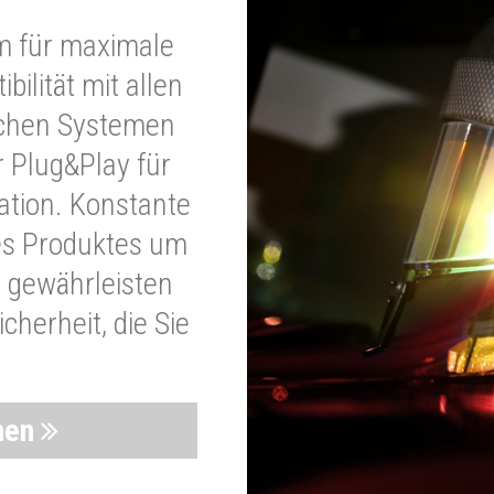
m für maximale
bilität mit allen
schen Systemen
r Plug&Play für
lation. Konstante
es Produktes um
 gewährleisten
cherheit, die Sie
nen