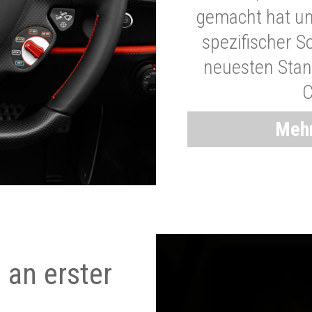
gemacht hat und
spezifischer S
neuesten Stand
C
Mehr
 an erster