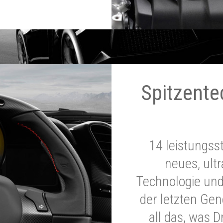
Spitzente
14 leistungss
neues, ultr
Technologie und
der letzten Ge
all das, was 