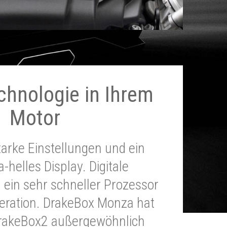
chnologie in Ihrem
Motor
tarke Einstellungen und ein
a-helles Display. Digitale
 ein sehr schneller Prozessor
neration. DrakeBox Monza hat
DrakeBox2 außergewöhnlich