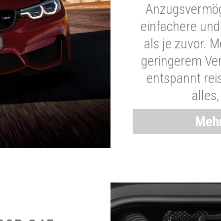
Anzugsvermöge
einfachere und
als je zuvor. 
geringerem Ver
entspannt rei
alles
Mehr