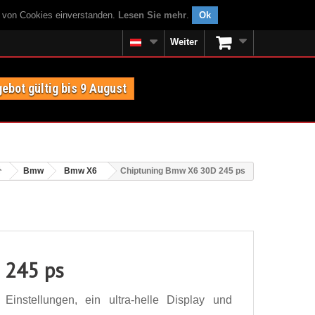
g von Cookies einverstanden.
Lesen Sie mehr
.
Ok
Weiter
ebot gültig bis 9 August
Bmw
Bmw X6
Chiptuning Bmw X6 30D 245 ps
 245 ps
nstellungen, ein ultra-helle Display und