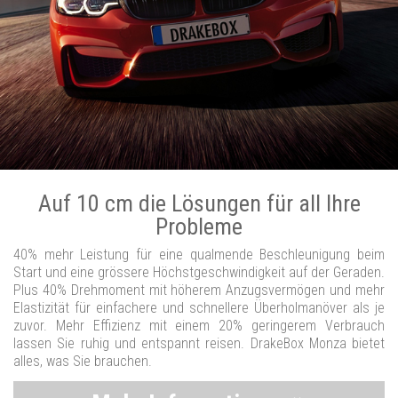
Auf 10 cm die Lösungen für all Ihre
Probleme
40% mehr Leistung für eine qualmende Beschleunigung beim
Start und eine grössere Höchstgeschwindigkeit auf der Geraden.
Plus 40% Drehmoment mit höherem Anzugsvermögen und mehr
Elastizität für einfachere und schnellere Überholmanöver als je
zuvor. Mehr Effizienz mit einem 20% geringerem Verbrauch
lassen Sie ruhig und entspannt reisen. DrakeBox Monza bietet
alles, was Sie brauchen.