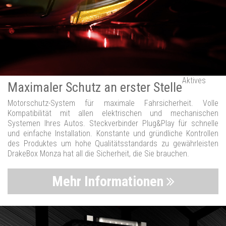
Aktives
Maximaler Schutz an erster Stelle
Motorschutz-System für maximale Fahrsicherheit. Volle
Kompatibilität mit allen elektrischen und mechanischen
Systemen Ihres Autos. Steckverbinder Plug&Play für schnelle
und einfache Installation. Konstante und gründliche Kontrollen
des Produktes um hohe Qualitätsstandards zu gewährleisten
DrakeBox Monza hat all die Sicherheit, die Sie brauchen.
Mehr Informationen